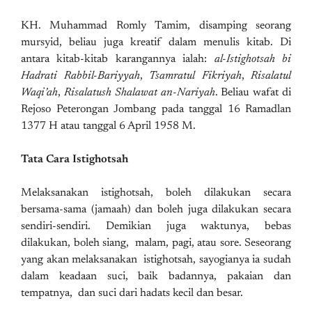
KH. Muhammad Romly Tamim, disamping seorang
mursyid, beliau juga kreatif dalam menulis kitab. Di
antara kitab-kitab karangannya ialah:
al-Istighotsah bi
Hadrati Rabbil-Bariyyah
,
Tsamratul Fikriyah
,
Risalatul
Waqi’ah
,
Risalatush Shalawat an-Nariyah
. Beliau wafat di
Rejoso Peterongan Jombang pada tanggal 16 Ramadlan
1377 H atau tanggal 6 April 1958 M.
Tata Cara Istighotsah
Melaksanakan istighotsah, boleh dilakukan secara
bersama-sama (jamaah) dan boleh juga dilakukan secara
sendiri-sendiri. Demikian juga waktunya, bebas
dilakukan, boleh siang, malam, pagi, atau sore. Seseorang
yang akan melaksanakan istighotsah, sayogianya ia sudah
dalam keadaan suci, baik badannya, pakaian dan
tempatnya, dan suci dari hadats kecil dan besar.