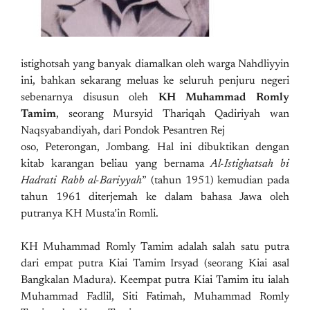
istighotsah yang banyak diamalkan oleh warga Nahdliyyin
ini, bahkan sekarang meluas ke seluruh penjuru negeri
sebenarnya disusun oleh
KH Muhammad Romly
Tamim
, seorang Mursyid Thariqah Qadiriyah wan
Naqsyabandiyah, dari Pondok Pesantren Rej
oso, Peterongan, Jombang. Hal ini dibuktikan dengan
kitab karangan beliau yang bernama
Al-Istighatsah bi
Hadrati Rabb al-Bariyyah
” (tahun 1951) kemudian pada
tahun 1961 diterjemah ke dalam bahasa Jawa oleh
putranya KH Musta’in Romli.
KH Muhammad Romly Tamim adalah salah satu putra
dari empat putra Kiai Tamim Irsyad (seorang Kiai asal
Bangkalan Madura). Keempat putra Kiai Tamim itu ialah
Muhammad Fadlil, Siti Fatimah, Muhammad Romly