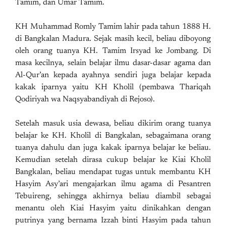
Tamim, dan Umar Tamim.
KH Muhammad Romly Tamim lahir pada tahun 1888 H.
di Bangkalan Madura. Sejak masih kecil, beliau diboyong
oleh orang tuanya KH. Tamim Irsyad ke Jombang. Di
masa kecilnya, selain belajar ilmu dasar-dasar agama dan
Al-Qur’an kepada ayahnya sendiri juga belajar kepada
kakak iparnya yaitu KH Kholil (pembawa Thariqah
Qodiriyah wa Naqsyabandiyah di Rejoso).
Setelah masuk usia dewasa, beliau dikirim orang tuanya
belajar ke KH. Kholil di Bangkalan, sebagaimana orang
tuanya dahulu dan juga kakak iparnya belajar ke beliau.
Kemudian setelah dirasa cukup belajar ke Kiai Kholil
Bangkalan, beliau mendapat tugas untuk membantu KH
Hasyim Asy’ari mengajarkan ilmu agama di Pesantren
Tebuireng, sehingga akhirnya beliau diambil sebagai
menantu oleh Kiai Hasyim yaitu dinikahkan dengan
putrinya yang bernama Izzah binti Hasyim pada tahun