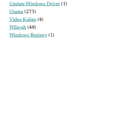
Update Windows Driver
(1)
Utama
(273)
Video Kajian
(4)
Wilayah
(48)
Windows Registry
(1)
MENU UTAMA
Profil
Sejarah
Tujuan
Program Kerja
Pengurus
Kontak