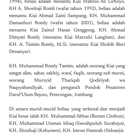
1994), beliau adalah menantu Kiai Mahrus Ali Lirboyo,
KH A. Shonhaji Romli (wafat tahun 1992), beliau adalah
menantu Kiai Ahmad Zaini Sampang, KH. Muhammad
Damanhuri Romly (wafat tahun 2001), beliau adalah
menantu Kiai Zainul Hasan Genggong, KH. Ahmad
Dimyati Romly (menantu Kiai Marzuki Langitan), dan
KH. A. Tamim Romly, M.Si. (menantu Kiai Shohib Bisri
Denanyar).
KH. Muhammad Romly Tamim, adalah seorang Kiai yang
sangat alim, sabar, sakhiy, wara’, faqih, seorang sufi murni,
seorang Mursyid Thariqah Qodiriyah wa
Naqsyabandiyah, dan pengasuh Pondok Pesantren
Darul’Ulum Rejoso, Peterongan, Jombang.
Di antara murid-murid beliau yang terkenal dan menjadi
Kiai besar ialah KH. Muhammad Abbas (Buntet Cirebon),
KH. Muhammad Utsman Ishaq (Sawahpuluh Surabaya),
KH. Shonhaji (Kebumen), KH. Imron Hamzah (Sidoarjo).