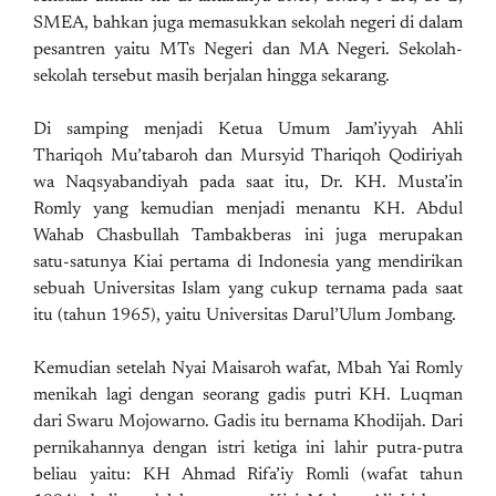
SMEA, bahkan juga memasukkan sekolah negeri di dalam
pesantren yaitu MTs Negeri dan MA Negeri. Sekolah-
sekolah tersebut masih berjalan hingga sekarang.
Di samping menjadi Ketua Umum Jam’iyyah Ahli
Thariqoh Mu’tabaroh dan Mursyid Thariqoh Qodiriyah
wa Naqsyabandiyah pada saat itu, Dr. KH. Musta’in
Romly yang kemudian menjadi menantu KH. Abdul
Wahab Chasbullah Tambakberas ini juga merupakan
satu-satunya Kiai pertama di Indonesia yang mendirikan
sebuah Universitas Islam yang cukup ternama pada saat
itu (tahun 1965), yaitu Universitas Darul’Ulum Jombang.
Kemudian setelah Nyai Maisaroh wafat, Mbah Yai Romly
menikah lagi dengan seorang gadis putri KH. Luqman
dari Swaru Mojowarno. Gadis itu bernama Khodijah. Dari
pernikahannya dengan istri ketiga ini lahir putra-putra
beliau yaitu: KH Ahmad Rifa’iy Romli (wafat tahun