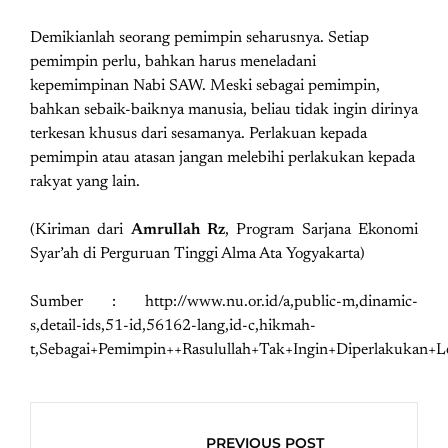
Demikianlah seorang pemimpin seharusnya. Setiap
pemimpin perlu, bahkan harus meneladani
kepemimpinan Nabi SAW. Meski sebagai pemimpin,
bahkan sebaik-baiknya manusia, beliau tidak ingin dirinya
terkesan khusus dari sesamanya. Perlakuan kepada
pemimpin atau atasan jangan melebihi perlakukan kepada
rakyat yang lain.
(Kiriman dari
Amrullah Rz
, Program Sarjana Ekonomi
Syar’ah di Perguruan Tinggi Alma Ata Yogyakarta)
Sumber : http://www.nu.or.id/a,public-m,dinamic-
s,detail-ids,51-id,56162-lang,id-c,hikmah-
t,Sebagai+Pemimpin++Rasulullah+Tak+Ingin+Diperlakukan+L
PREVIOUS POST