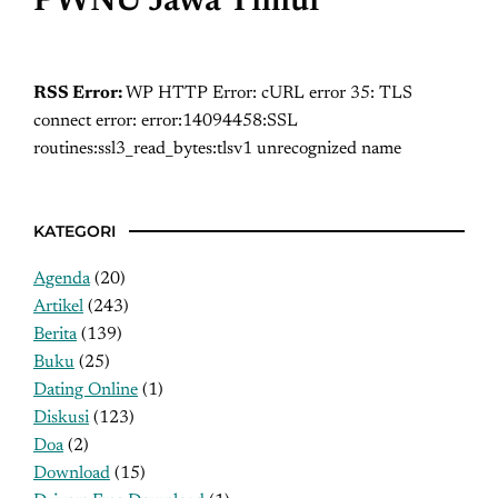
PWNU Jawa Timur
RSS Error:
WP HTTP Error: cURL error 35: TLS
connect error: error:14094458:SSL
routines:ssl3_read_bytes:tlsv1 unrecognized name
KATEGORI
Agenda
(20)
Artikel
(243)
Berita
(139)
Buku
(25)
Dating Online
(1)
Diskusi
(123)
Doa
(2)
Download
(15)