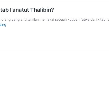
ab I’anatut Thalibin?
rang yang anti tahlilan memakai sebuah kutipan fatwa dari kitab I’a
Benarkah
ding
Tahlilan
Diharamkan
Dalam
Kitab
I’anatut
Thalibin?