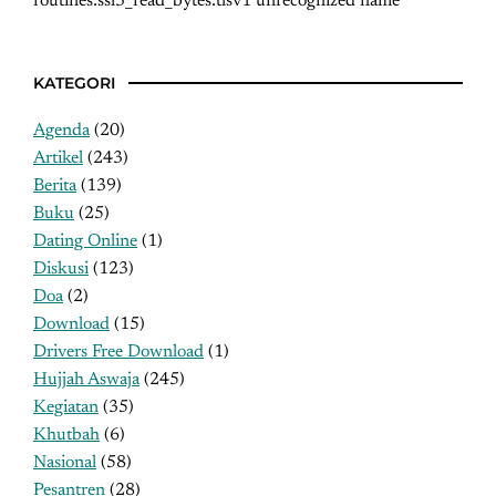
routines:ssl3_read_bytes:tlsv1 unrecognized name
KATEGORI
Agenda
(20)
Artikel
(243)
Berita
(139)
Buku
(25)
Dating Online
(1)
Diskusi
(123)
Doa
(2)
Download
(15)
Drivers Free Download
(1)
Hujjah Aswaja
(245)
Kegiatan
(35)
Khutbah
(6)
Nasional
(58)
Pesantren
(28)