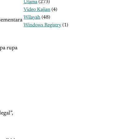
Utama
(273)
Video Kajian
(4)
Wilayah
(48)
sementara
Windows Registry
(1)
npa rupa
egal”,