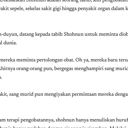
 Dikisahkan Shohnun adalah seorang tabib, ahli pengobatan
it sepele, sekelas sakit gigi hingga penyakit organ dalam k
un-duyun, datang kepada tabib Shohnun untuk meminta diob
l dunia.
ereka meminta pertolongan obat. Oh ya, mereka baru tersa
khirnya orang-orang pun, bergegas menghampiri sang murid
.
akit, sang murid pun mengiyakan permintaan mereka denga
lam terapi pengobatannya, shohnun hanya menuliskan huruf