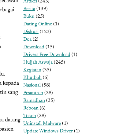
Artikel
(243)
Berita
(139)
rbagai
Buku
(25)
Dating Online
(1)
Diskusi
(123)
k
Doa
(2)
n
Download
(15)
Drivers Free Download
(1)
Hujjah Aswaja
(245)
Kegiatan
(35)
lu.
Khutbah
(6)
a kepada
Nasional
(58)
tin sang
Pesantren
(28)
Ramadhan
(35)
Reboan
(6)
Tokoh
(28)
ka datang
Uninstall Malware
(1)
pasien
Update Windows Driver
(1)