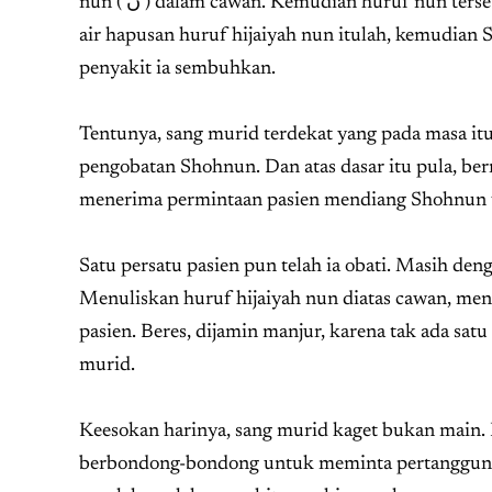
nun ( ن ) dalam cawan. Kemudian huruf nun tersebut ia hapus perlahan dengan air yang ia siramkan. Melalui secawan
air hapusan huruf hijaiyah nun itulah, kemudia
penyakit ia sembuhkan.
Tentunya, sang murid terdekat yang pada masa it
pengobatan Shohnun. Dan atas dasar itu pula, be
menerima permintaan pasien mendiang Shohnun 
Satu persatu pasien pun telah ia obati. Masih den
Menuliskan huruf hijaiyah nun diatas cawan, m
pasien. Beres, dijamin manjur, karena tak ada sa
murid.
Keesokan harinya, sang murid kaget bukan main. 
berbondong-bondong untuk meminta pertanggung 