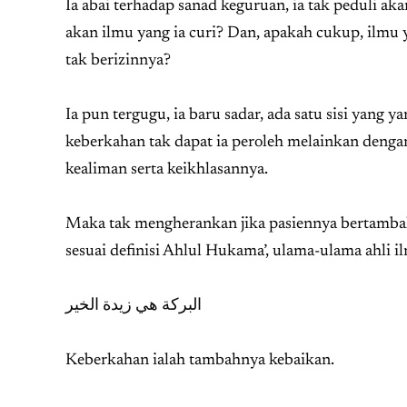
Ia abai terhadap sanad keguruan, ia tak peduli ak
akan ilmu yang ia curi? Dan, apakah cukup, ilmu y
tak berizinnya?
Ia pun tergugu, ia baru sadar, ada satu sisi yang
keberkahan tak dapat ia peroleh melainkan dengan 
kealiman serta keikhlasannya.
Maka tak mengherankan jika pasiennya bertambah
sesuai definisi Ahlul Hukama’, ulama-ulama ahli 
البركة هي زيدة الخير
Keberkahan ialah tambahnya kebaikan.