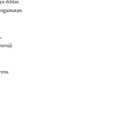
ya ikhlas
pengamatan
,
teruji
rena