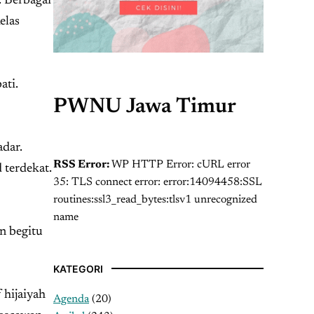
. Berbagai
elas
ati.
PWNU Jawa Timur
dar.
RSS Error:
WP HTTP Error: cURL error
 terdekat.
35: TLS connect error: error:14094458:SSL
routines:ssl3_read_bytes:tlsv1 unrecognized
name
n begitu
KATEGORI
 hijaiyah
Agenda
(20)