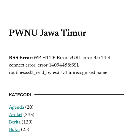
PWNU Jawa Timur
RSS Error:
WP HTTP Error: cURL error 35: TLS
connect error: error:14094458:SSL
routines:ssl3_read_bytes:tlsv1 unrecognized name
KATEGORI
Agenda
(20)
Artikel
(243)
Berita
(139)
Buku
(25)