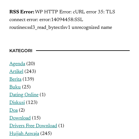
RSS Error:
WP HTTP Error: cURL error 35: TLS
connect error: error:14094458:SSL
routines:ssl3_read_bytes:tlsv1 unrecognized name
KATEGORI
Agenda
(20)
Artikel
(243)
Berita
(139)
Buku
(25)
Dating Online
(1)
Diskusi
(123)
Doa
(2)
Download
(15)
Drivers Free Download
(1)
Hujjah Aswaja
(245)