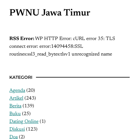
PWNU Jawa Timur
RSS Error:
WP HTTP Error: cURL error 35: TLS
connect error: error:14094458:SSL
routines:ssl3_read_bytes:tlsv1 unrecognized name
KATEGORI
Agenda
(20)
Artikel
(243)
Berita
(139)
Buku
(25)
Dating Online
(1)
Diskusi
(123)
Doa
(2)