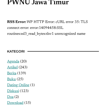
PWNU Jawa Timur
RSS Error:
WP HTTP Error: cURL error 35: TLS
connect error: error:14094458:SSL
routines:ssl3_read_bytes:tlsv1 unrecognized name
KATEGORI
Agenda
(20)
Artikel
(243)
Berita
(139)
Buku
(25)
Dating Online
(1)
Diskusi
(123)
Doa
(2)
Download
(15)