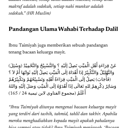
makruf adalah sedekah, setiap nahi munkar adalah
sedekah.” (HR Muslim)
Pandangan Ulama Wahabi Terhadap Dalil
Ibnu Taimiyah juga memberikan sebuah pandangan
tenang bacaan keluarga mayit.
(وَسُئِلَ) عَنْ قِرَاءَةِ أَهْلِ الْمَيِّتِ تَصِلُ إلَيْهِ ؟ وَالتَّسْبِيْحُ وَالتَّحْمِيْدُ
وَالتَّهْلِيْلُ وَالتَّكْبِيْرُ إذَا أَهْدَاهُ إلَى الْمَيِّتِ يَصِلُ إلَيْهِ ثَوَابُهَا أَمْ لاَ ؟
(فَأَجَابَ) يَصِلُ إلَى الْمَيِّتِ قِرَاءَةُ أَهْلِهِ وَتَسْبِيْحُهُمْ وَتَكْبِيْرُهُمْ
وَسَائِرُ ذِكْرِهِمْ ِللهِ تَعَالَى إذَا أَهْدَوْهُ إلَى الْمَيِّتِ وَصَلَ إلَيْهِ وَاللهُ
أَعْلَمُ (مجموع الفتاوى لابن تيمية 24 / 165)
“Ibnu Taimiyah ditanya mengenai bacaan keluarga mayit
yang terdiri dari tasbih, tahmid, tahlil dan takbir. Apabila
mereka menghadiahkan kepada mayit apakah pahalanya
bisa sampai atau tidak? Ibnu Taimiyah menjawab, ‘Bacaan