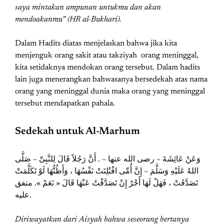
saya mintakan ampunan untukmu dan akan
mendoakanmu” (HR al-Bukhari).
Dalam Hadits diatas menjelaskan bahwa jika kita
menjenguk orang sakit atau takziyah orang meninggal,
kita setidaknya mendokan orang tersebut. Dalam hadits
lain juga menerangkan bahwasanya bersedekah atas nama
orang yang meninggal dunia maka orang yang meninggal
tersebut mendapatkan pahala.
Sedekah untuk Al-Marhum
وَعَنْ عَائِشَةَ – رضى الله عنها – . أَنَّ رَجُلاً قَالَ لِلنَّبِىِّ – صَلَّى
اللهُ عَلَيْهِ وَسَلَّمَ – إِنَّ أُمِّى افْتُلِتَتْ نَفْسُهَا ، وَأَظُنُّهَا لَوْ تَكَلَّمَتْ
تَصَدَّقَتْ ، فَهَلْ لَهَا أَجْرٌ إِنْ تَصَدَّقْتُ عَنْهَا قَالَ « نَعَمْ ». ‏‏‏متفق
عليه‏.
Diriwayatkan dari Aisyah bahwa seseorang bertanya