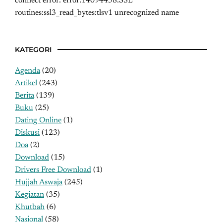
connect error: error:14094458:SSL
routines:ssl3_read_bytes:tlsv1 unrecognized name
KATEGORI
Agenda
(20)
Artikel
(243)
Berita
(139)
Buku
(25)
Dating Online
(1)
Diskusi
(123)
Doa
(2)
Download
(15)
Drivers Free Download
(1)
Hujjah Aswaja
(245)
Kegiatan
(35)
Khutbah
(6)
Nasional
(58)