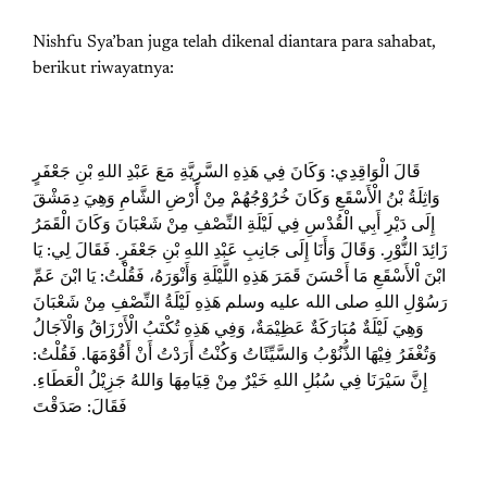
Nishfu Sya’ban juga telah dikenal diantara para sahabat,
berikut riwayatnya:
قَالَ الْوَاقِدِي: وَكَانَ فِي هَذِهِ السَّرِيَّةِ مَعَ عَبْدِ اللهِ بْنِ جَعْفَرٍ
وَاثِلَةُ بْنُ الْأَسْقَعِ وَكَانَ خُرُوْجُهُمْ مِنْ أَرْضِ الشَّامِ وَهِيَ دِمَشْقَ
إِلَى دَيْرِ أَبِي الْقُدْسِ فِي لَيْلَةِ النِّصْفِ مِنْ شَعْبَانَ وَكَانَ الْقَمَرُ
زَائِدَ النُّوْرِ. وَقَالَ وَأَنَا إِلَى جَانِبِ عَبْدِ اللهِ بْنِ جَعْفَرٍ. فَقَالَ لِي: يَا
ابْنَ اْلأَسْقَعِ مَا أَحْسَنَ قَمَرَ هَذِهِ اللَّيْلَةِ وَأَنْوَرَهُ، فَقُلْتُ: يَا ابْنَ عَمِّ
رَسُوْلِ اللهِ صلى الله عليه وسلم هَذِهِ لَيْلَةُ النِّصْفِ مِنْ شَعْبَانَ
وَهِيَ لَيْلَةٌ مُبَارَكَةٌ عَظِيْمَةٌ، وَفِي هَذِهِ تُكْتَبُ الْأَرْزَاقُ وَالْآجَالُ
وَتُغْفَرُ فِيْهَا الذُّنُوْبُ وَالسَّيِّئَاتُ وَكُنْتُ أَرَدْتُ أَنْ أَقُوْمَهَا. فَقُلْتُ:
إِنَّ سَيْرَنَا فِي سُبُلِ اللهِ خَيْرٌ مِنْ قِيَامِهَا وَاللهُ جَزِيْلُ الْعَطَاءِ.
فَقَالَ: صَدَقْتَ