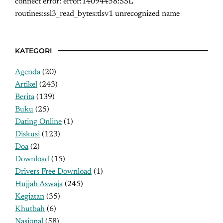
connect error: error:14094458:SSL
routines:ssl3_read_bytes:tlsv1 unrecognized name
KATEGORI
Agenda
(20)
Artikel
(243)
Berita
(139)
Buku
(25)
Dating Online
(1)
Diskusi
(123)
Doa
(2)
Download
(15)
Drivers Free Download
(1)
Hujjah Aswaja
(245)
Kegiatan
(35)
Khutbah
(6)
Nasional
(58)