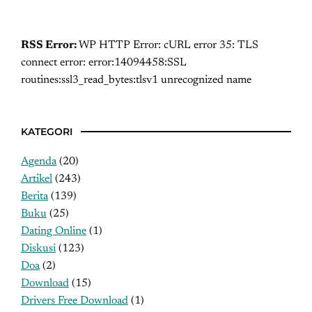
RSS Error:
WP HTTP Error: cURL error 35: TLS
connect error: error:14094458:SSL
routines:ssl3_read_bytes:tlsv1 unrecognized name
KATEGORI
Agenda
(20)
Artikel
(243)
Berita
(139)
Buku
(25)
Dating Online
(1)
Diskusi
(123)
Doa
(2)
Download
(15)
Drivers Free Download
(1)