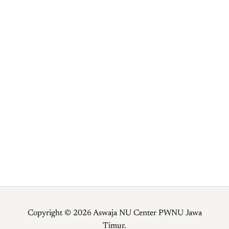
MENU UTAMA
Profil
Sejarah
Tujuan
Program Kerja
Pengurus
Kontak
Copyright © 2026 Aswaja NU Center PWNU Jawa
Timur.