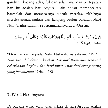
gandum, kacang adas, ful dan selainnya, dan bertepatan
hari itu adalah hari Asyura. Lalu beliau membacakan
basmalah dan memasaknya untuk mereka. Akhirnya
mereka semua makan dan kenyang berkat barakah Nabi
Nuh–‘alaihis salam–, sebagaimana isyarat al-Qur’an:
قِيلَ يَا نُوحُ اهْبِطْ بِسَلَامٍ مِنَّا وَبَرَكَاتٍ عَلَيْكَ وَعَلَى أُمَمٍ مِمَّنْ
مَعَكَ. (هود: 48)
“Difirmankan kepada Nabi Nuh–‘alaihis salam–:
“Wahai
Nuh, turunlah dengan keselamatan dari Kami dan berbagai
keberkahan bagimu dan bagi umat-umat dari orang-orang
yang bersamamu.”
(Hud: 48)
7. Wirid Hari Asyura
Di bacaan wirid yang dianjurkan di hari Asyura adalah