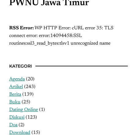
PWNU Jawa Timur
RSS Error:
WP HTTP Error: cURL error 35: TLS
connect error: error:14094458:SSL
routines:ssl3_read_bytes:tlsv1 unrecognized name
KATEGORI
Agenda
(20)
Artikel
(243)
Berita
(139)
Buku
(25)
Dating Online
(1)
Diskusi
(123)
Doa
(2)
Download
(15)