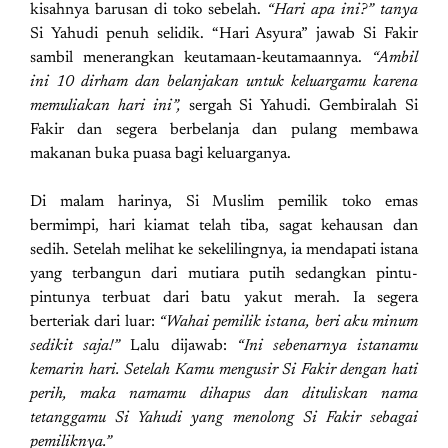
kisahnya barusan di toko sebelah.
“Hari apa ini?” tanya
Si Yahudi penuh selidik. “Hari Asyura” jawab Si Fakir
sambil menerangkan keutamaan-keutamaannya.
“Ambil
ini 10 dirham dan belanjakan untuk keluargamu karena
memuliakan hari ini”,
sergah Si Yahudi. Gembiralah Si
Fakir dan segera berbelanja dan pulang membawa
makanan buka puasa bagi keluarganya.
Di malam harinya, Si Muslim pemilik toko emas
bermimpi, hari kiamat telah tiba, sagat kehausan dan
sedih. Setelah melihat ke sekelilingnya, ia mendapati istana
yang terbangun dari mutiara putih sedangkan pintu-
pintunya terbuat dari batu yakut merah. Ia segera
berteriak dari luar:
“Wahai pemilik istana, beri aku minum
sedikit saja!”
Lalu dijawab:
“Ini sebenarnya istanamu
kemarin hari. Setelah Kamu mengusir Si Fakir dengan hati
perih, maka namamu dihapus dan dituliskan nama
tetanggamu Si Yahudi yang menolong Si Fakir sebagai
pemiliknya.”