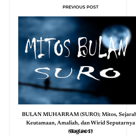
PREVIOUS POST
BULAN MUHARRAM (SURO); Mitos, Sejarah
Keutamaan, Amaliah, dan Wirid Seputarnya
NEXT POST
(Bagian 1)