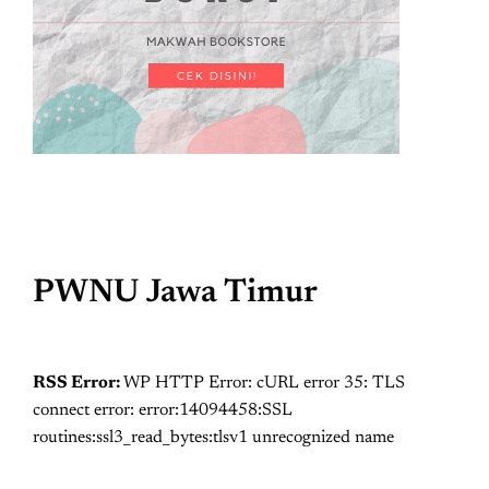
PWNU Jawa Timur
RSS Error:
WP HTTP Error: cURL error 35: TLS
connect error: error:14094458:SSL
routines:ssl3_read_bytes:tlsv1 unrecognized name