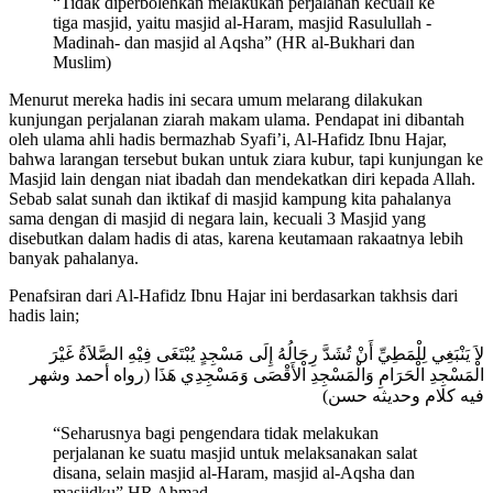
“Tidak diperbolehkan melakukan perjalanan kecuali ke
tiga masjid, yaitu masjid al-Haram, masjid Rasulullah -
Madinah- dan masjid al Aqsha” (HR al-Bukhari dan
Muslim)
Menurut mereka hadis ini secara umum melarang dilakukan
kunjungan perjalanan ziarah makam ulama. Pendapat ini dibantah
oleh ulama ahli hadis bermazhab Syafi’i, Al-Hafidz Ibnu Hajar,
bahwa larangan tersebut bukan untuk ziara kubur, tapi kunjungan ke
Masjid lain dengan niat ibadah dan mendekatkan diri kepada Allah.
Sebab salat sunah dan iktikaf di masjid kampung kita pahalanya
sama dengan di masjid di negara lain, kecuali 3 Masjid yang
disebutkan dalam hadis di atas, karena keutamaan rakaatnya lebih
banyak pahalanya.
Penafsiran dari Al-Hafidz Ibnu Hajar ini berdasarkan takhsis dari
hadis lain;
لاَ يَنْبَغِي لِلْمَطِيِّ أَنْ تُشَدَّ رِحَالُهُ إِلَى مَسْجِدٍ يُبْتَغَى فِيْهِ الصَّلاَةُ غَيْرَ
الْمَسْجِدِ الْحَرَامِ وَالْمَسْجِدِ اْلأَقْصَى وَمَسْجِدِي هَذَا (رواه أحمد وشهر
فيه كلام وحديثه حسن)
“Seharusnya bagi pengendara tidak melakukan
perjalanan ke suatu masjid untuk melaksanakan salat
disana, selain masjid al-Haram, masjid al-Aqsha dan
masjidku” HR Ahmad.