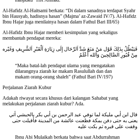
Al-Hafidz Al-Haitsami berkata: “Di dalam sanadnya terdapat Syahr
bin Hausyab, hadisnya hasan” (Majma’ az-Zawaid IV/7). Al-Hafidz
Ibnu Hajar juga menilainya hasan dalam Fathul Bari III/65)
Al-Hafidz Ibnu Hajar memberi kesimpulan yang sekaligus
membantah pendapat mereka:
فَيَبْطُلُ بِذَلِكَ قَوْل مَنْ مَنَعَ شَدَّ اَلرِّحَال إِلَى زِيَارَةِ اَلْقَبْرِ اَلشَّرِيفِ وَغَيْره
مِنْ قُبُورِ الصَّالِحِينَ وَاَلله أَعْلَمُ
“Maka batal-lah pendapat ulama yang mengatakan
dilarangnya ziarah ke makam Rasulullah dan dan
makam orang-orang shaleh” (Fathul Bari IV/197)
Perjalanan Ziarah Kubur
Adakah riwayat secara khusus dari kalangan Sahabat yang
melakukan perjalanan ziarah kubur? Ada.
ﻗﺎﻝ اﺑﻦ ﺃﺑﻲ ﻣﻠﻴﻜﺔ ﻟﻤﺎ ﺗﻮﻓﻲ ﻋﺒﺪ اﻟﺮﺣﻤﻦ ﺑﻦ ﺃﺑﻲ ﺑﻜﺮ ﺑﺎﻟﺤﺒﺸﻲ ﺃﺗﻲ
ﻳﻌﻨﻰ ﺑﻪ ﺣﺘﻰ ﺩﻓﻦ ﺑﻤﻜﺔ ﻓﻈﻌﻨﺖ ﻋﺎﺋﺸﺔ ﻣﻦ اﻟﻤﺪﻳﻨﺔ ﻓﺄﻗﺒﻠﺖ ﺣﺘﻰ
ﻭﻗﻔﺖ ﻋﻠﻰ قبره ﺛﻢ ﺑﻜﺖ ﻋﻠﻴﻪ
Ibnu Abi Mulaikah berkata bahwa saat Abdurrahman