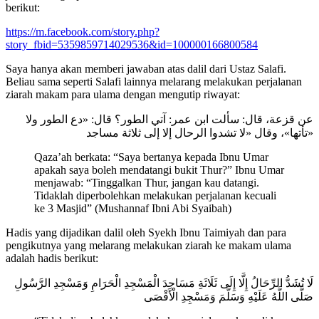
berikut:
https://m.facebook.com/story.php?
story_fbid=5359859714029536&id=100000166800584
Saya hanya akan memberi jawaban atas dalil dari Ustaz Salafi.
Beliau sama seperti Salafi lainnya melarang melakukan perjalanan
ziarah makam para ulama dengan mengutip riwayat:
ﻋﻦ ﻗﺰﻋﺔ، ﻗﺎﻝ: ﺳﺄﻟﺖ ابن ﻋﻤﺮ: ﺁﺗﻲ اﻟﻄﻮﺭ؟ ﻗﺎﻝ: «ﺩﻉ اﻟﻄﻮﺭ ﻭﻻ
ﺗﺄﺗﻬﺎ»، ﻭﻗﺎﻝ «ﻻ ﺗﺸﺪﻭا اﻟﺮﺣﺎﻝ ﺇﻻ ﺇﻟﻰ ﺛﻼﺛﺔ ﻣﺴﺎﺟﺪ»
Qaza’ah berkata: “Saya bertanya kepada Ibnu Umar
apakah saya boleh mendatangi bukit Thur?” Ibnu Umar
menjawab: “Tinggalkan Thur, jangan kau datangi.
Tidaklah diperbolehkan melakukan perjalanan kecuali
ke 3 Masjid” (Mushannaf Ibni Abi Syaibah)
Hadis yang dijadikan dalil oleh Syekh Ibnu Taimiyah dan para
pengikutnya yang melarang melakukan ziarah ke makam ulama
adalah hadis berikut:
لَا تُشَدُّ الرِّحَالُ إِلَّا إِلَى ثَلَاثَةِ مَسَاجِدَ الْمَسْجِدِ الْحَرَامِ وَمَسْجِدِ الرَّسُولِ
صَلَّى اللَّهُ عَلَيْهِ وَسَلَّمَ وَمَسْجِدِ الْأَقْصَى