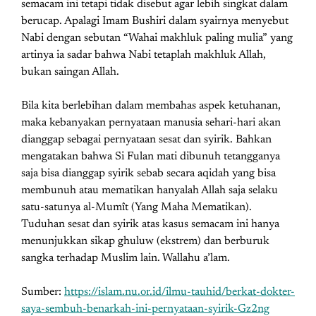
semacam ini tetapi tidak disebut agar lebih singkat dalam
berucap. Apalagi Imam Bushiri dalam syairnya menyebut
Nabi dengan sebutan “Wahai makhluk paling mulia” yang
artinya ia sadar bahwa Nabi tetaplah makhluk Allah,
bukan saingan Allah.
Bila kita berlebihan dalam membahas aspek ketuhanan,
maka kebanyakan pernyataan manusia sehari-hari akan
dianggap sebagai pernyataan sesat dan syirik. Bahkan
mengatakan bahwa Si Fulan mati dibunuh tetangganya
saja bisa dianggap syirik sebab secara aqidah yang bisa
membunuh atau mematikan hanyalah Allah saja selaku
satu-satunya al-Mumît (Yang Maha Mematikan).
Tuduhan sesat dan syirik atas kasus semacam ini hanya
menunjukkan sikap ghuluw (ekstrem) dan berburuk
sangka terhadap Muslim lain. Wallahu a’lam.
Sumber:
https://islam.nu.or.id/ilmu-tauhid/berkat-dokter-
saya-sembuh-benarkah-ini-pernyataan-syirik-Gz2ng