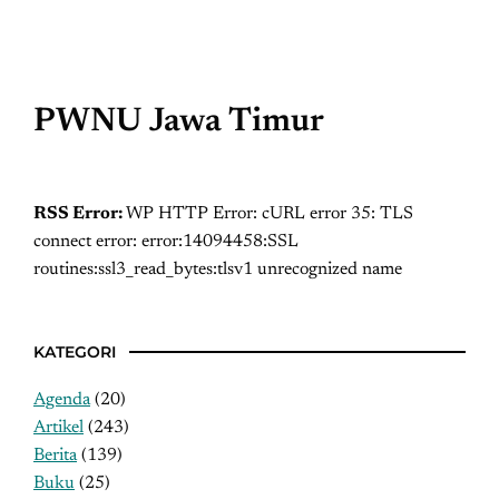
PWNU Jawa Timur
RSS Error:
WP HTTP Error: cURL error 35: TLS
connect error: error:14094458:SSL
routines:ssl3_read_bytes:tlsv1 unrecognized name
KATEGORI
Agenda
(20)
Artikel
(243)
Berita
(139)
Buku
(25)