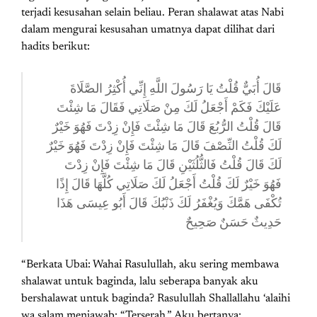
terjadi kesusahan selain beliau. Peran shalawat atas Nabi
dalam mengurai kesusahan umatnya dapat dilihat dari
hadits berikut:
قَالَ أُبَيٌّ قُلْتُ يَا رَسُولَ اللَّهِ إِنِّي أُكْثِرُ الصَّلَاةَ
عَلَيْكَ فَكَمْ أَجْعَلُ لَكَ مِنْ صَلَاتِي فَقَالَ مَا شِئْتَ
قَالَ قُلْتُ الرُّبُعَ قَالَ مَا شِئْتَ فَإِنْ زِدْتَ فَهُوَ خَيْرٌ
لَكَ قُلْتُ النِّصْفَ قَالَ مَا شِئْتَ فَإِنْ زِدْتَ فَهُوَ خَيْرٌ
لَكَ قَالَ قُلْتُ فَالثُّلُثَيْنِ قَالَ مَا شِئْتَ فَإِنْ زِدْتَ
فَهُوَ خَيْرٌ لَكَ قُلْتُ أَجْعَلُ لَكَ صَلَاتِي كُلَّهَا قَالَ إِذًا
تُكْفَى هَمَّكَ وَيُغْفَرُ لَكَ ذَنْبُكَ قَالَ أَبُو عِيسَى هَذَا
حَدِيثٌ حَسَنٌ صَحِيحٌ
“Berkata Ubai: Wahai Rasulullah, aku sering membawa
shalawat untuk baginda, lalu seberapa banyak aku
bershalawat untuk baginda? Rasulullah Shallallahu ‘alaihi
wa salam menjawab: “Terserah.” Aku bertanya: