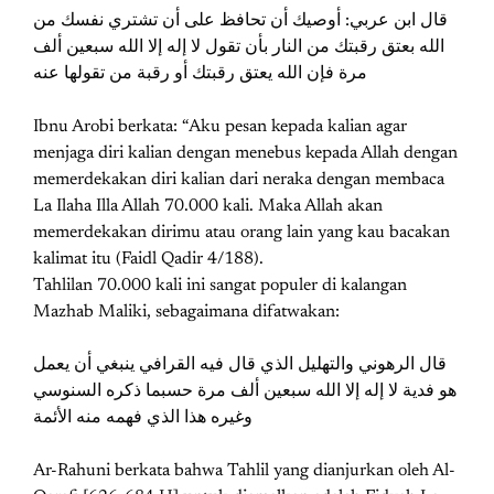
ﻗﺎﻝ اﺑﻦ ﻋﺮﺑﻲ: ﺃﻭﺻﻴﻚ ﺃﻥ ﺗﺤﺎﻓﻆ ﻋﻠﻰ ﺃﻥ ﺗﺸﺘﺮﻱ ﻧﻔﺴﻚ ﻣﻦ
اﻟﻠﻪ ﺑﻌﺘﻖ ﺭﻗﺒﺘﻚ ﻣﻦ اﻟﻨﺎﺭ ﺑﺄﻥ ﺗﻘﻮﻝ ﻻ ﺇﻟﻪ ﺇﻻ اﻟﻠﻪ ﺳﺒﻌﻴﻦ ﺃﻟﻒ
ﻣﺮﺓ ﻓﺈﻥ اﻟﻠﻪ ﻳﻌﺘﻖ ﺭﻗﺒﺘﻚ ﺃﻭ ﺭﻗﺒﺔ ﻣﻦ ﺗﻘﻮﻟﻬﺎ ﻋﻨﻪ
Ibnu Arobi berkata: “Aku pesan kepada kalian agar
menjaga diri kalian dengan menebus kepada Allah dengan
memerdekakan diri kalian dari neraka dengan membaca
La Ilaha Illa Allah 70.000 kali. Maka Allah akan
memerdekakan dirimu atau orang lain yang kau bacakan
kalimat itu (Faidl Qadir 4/188).
Tahlilan 70.000 kali ini sangat populer di kalangan
Mazhab Maliki, sebagaimana difatwakan:
ﻗﺎﻝ اﻟﺮﻫﻮﻧﻲ ﻭاﻟﺘﻬﻠﻴﻞ اﻟﺬﻱ ﻗﺎﻝ ﻓﻴﻪ اﻟﻘﺮاﻓﻲ ﻳﻨﺒﻐﻲ ﺃﻥ ﻳﻌﻤﻞ
ﻫﻮ ﻓﺪﻳﺔ ﻻ ﺇﻟﻪ ﺇﻻ اﻟﻠﻪ ﺳﺒﻌﻴﻦ ﺃﻟﻒ ﻣﺮﺓ ﺣﺴﺒﻤﺎ ﺫﻛﺮﻩ اﻟﺴﻨﻮﺳﻲ
ﻭﻏﻴﺮﻩ ﻫﺬا اﻟﺬﻱ ﻓﻬﻤﻪ ﻣﻨﻪ اﻷﺋﻤﺔ
Ar-Rahuni berkata bahwa Tahlil yang dianjurkan oleh Al-