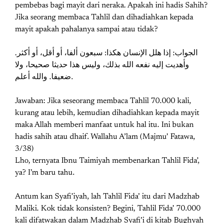
pembebas bagi mayit dari neraka. Apakah ini hadis Sahih?
Jika seorang membaca Tahlil dan dihadiahkan kepada
mayit apakah pahalanya sampai atau tidak?
اﻟﺠﻮاﺏ: ﺇﺫا ﻫﻠﻞ اﻹﻧﺴﺎﻥ ﻫﻜﺬا: ﺳﺒﻌﻮﻥ ﺃﻟﻔﺎ، ﺃﻭ ﺃﻗﻞ، ﺃﻭ ﺃﻛﺜﺮ.
ﻭﺃﻫﺪﻳﺖ ﺇﻟﻴﻪ ﻧﻔﻌﻪ اﻟﻠﻪ ﺑﺬﻟﻚ، ﻭﻟﻴﺲ ﻫﺬا ﺣﺪﻳﺜﺎ ﺻﺤﻴﺤﺎ، ﻭﻻ
ﺿﻌﻴﻔﺎ. ﻭاﻟﻠﻪ ﺃﻋﻠﻢ.
Jawaban: Jika seseorang membaca Tahlil 70.000 kali,
kurang atau lebih, kemudian dihadiahkan kepada mayit
maka Allah memberi manfaat untuk hal itu. Ini bukan
hadis sahih atau dhaif. Wallahu A’lam (Majmu’ Fatawa,
3/38)
Lho, ternyata Ibnu Taimiyah membenarkan Tahlil Fida’,
ya? I’m baru tahu.
Antum kan Syafi’iyah, lah Tahlil Fida’ itu dari Madzhab
Maliki. Kok tidak konsisten? Begini, Tahlil Fida’ 70.000
kali difatwakan dalam Madzhab Syafi’i di kitab Bughyah