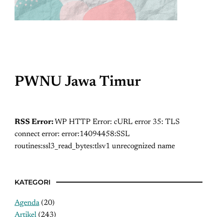
PWNU Jawa Timur
RSS Error:
WP HTTP Error: cURL error 35: TLS
connect error: error:14094458:SSL
routines:ssl3_read_bytes:tlsv1 unrecognized name
KATEGORI
Agenda
(20)
Artikel
(243)