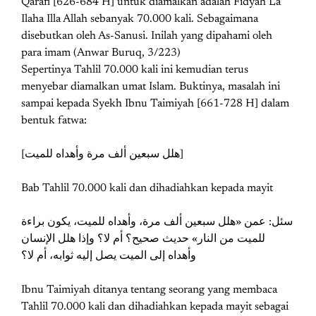
Qarafi [626-684 H] untuk diamalkan adalah Fidyah La
Ilaha Illa Allah sebanyak 70.000 kali. Sebagaimana
disebutkan oleh As-Sanusi. Inilah yang dipahami oleh
para imam (Anwar Buruq, 3/223)
Sepertinya Tahlil 70.000 kali ini kemudian terus
menyebar diamalkan umat Islam. Buktinya, masalah ini
sampai kepada Syekh Ibnu Taimiyah [661-728 H] dalam
bentuk fatwa:
[ﻫﻠﻞ ﺳﺒﻌﻴﻦ ﺃﻟﻒ ﻣﺮﺓ ﻭﺃﻫﺪاﻩ ﻟﻠﻤﻴﺖ]
Bab Tahlil 70.000 kali dan dihadiahkan kepada mayit
ﺳﺌﻞ: ﻋﻤﻦ «ﻫﻠﻞ ﺳﺒﻌﻴﻦ ﺃﻟﻒ ﻣﺮﺓ، ﻭﺃﻫﺪاﻩ ﻟﻠﻤﻴﺖ، ﻳﻜﻮﻥ ﺑﺮاءﺓ
ﻟﻠﻤﻴﺖ ﻣﻦ اﻟﻨﺎﺭ» ﺣﺪﻳﺚ ﺻﺤﻴﺢ؟ ﺃﻡ ﻻ؟ ﻭﺇﺫا ﻫﻠﻞ اﻹﻧﺴﺎﻥ
ﻭﺃﻫﺪاﻩ ﺇﻟﻰ اﻟﻤﻴﺖ ﻳﺼﻞ ﺇﻟﻴﻪ ﺛﻮاﺑﻪ، ﺃﻡ ﻻ؟
Ibnu Taimiyah ditanya tentang seorang yang membaca
Tahlil 70.000 kali dan dihadiahkan kepada mayit sebagai