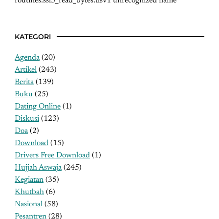
routines:ssl3_read_bytes:tlsv1 unrecognized name
KATEGORI
Agenda
(20)
Artikel
(243)
Berita
(139)
Buku
(25)
Dating Online
(1)
Diskusi
(123)
Doa
(2)
Download
(15)
Drivers Free Download
(1)
Hujjah Aswaja
(245)
Kegiatan
(35)
Khutbah
(6)
Nasional
(58)
Pesantren
(28)