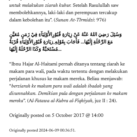
untuk melakukan ziarah kubur.
Setelah Rasulullah saw
membolehkannya, laki-laki dan perempuan tercakup
dalam kebolehan itu”. (
Sunan At-TIrmidzi
: 976)
وَسُئِلَ رَضِيَ اللهُ عَنْهُ عَنْ زِيَارَةِ قُبُوْرِالأَوْلِيَآءِ فِيْ زَمَنٍ مُعَيَّنٍ
مَعَ الرِّحْلَةِ إِلَيْهَا… فَأَجَابَ بِقَوْلِهِ ِزيَارَةِ قُبُوْرِالأَوْلِيَاءِ قُرْبَةٌ
مُسْتَحَبَّةٌ وَكَذَا الرِّحْلَةُ إِلَيْهَا…
“Ibnu Hajar Al-Haitami pernah ditanya tentang ziarah ke
makam para wali, pada waktu tertentu dengan melakukan
perjalanan khusus ke makam mereka. Beliau menjawab:
“
berziarah ke makam para wali adalah ibadah yang
disunnahkan. Demikian pula dengan perjalanan ke makam
mereka
”. (A
l-Fatawa al-Kubra al-Fiqhiyah
, juz II : 24).
Originally posted on
5 October 2017 @ 14:00
Originally posted 2024-06-09 00:36:51.