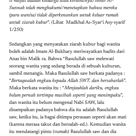
si mayat adalah keluarga atau kerabatnya) sebab As-
Sunnah telah menghukumi/menetapkan bahwa mereka
(para wanita) tidak diperkenankan untuk keluar rumah
untuk ziarah kubur
”. (Lihat Madkhal As-Syar‘i Asy-syarif
1/250)
Sedangkan yang menyatakan ziarah kubur bagi wanita
boleh adalah Imam Al-Bukhary meriwayatkan hadits dari
Anas bin Malik ra. Bahwa “Rasulullah saw melewati
seorang wanita yang sedang berada di sebuah kuburan,
sambil menangis. Maka Rasulullah saw berkata padanya :
“
Bertaqwalah engkau kepada Allah SWT. dan bersabarlah
”.
Maka berkata wanita itu : “
Menjauhlah dariku, engkau
belum pernah tertimpa musibah seperti yang menimpaku
”,
dan wanita itu belum mengenal Nabi SAW, lalu
disampaikan padanya bahwa dia itu adalah Rasulullah
saw, ketika itu, ia bagai ditimpa perasaan seperti akan mati
(karena merasa takut dan bersalah-ed.). Kemudian wanita
itu mendatangi pintu (rumah) Rasulullah saw dan dia