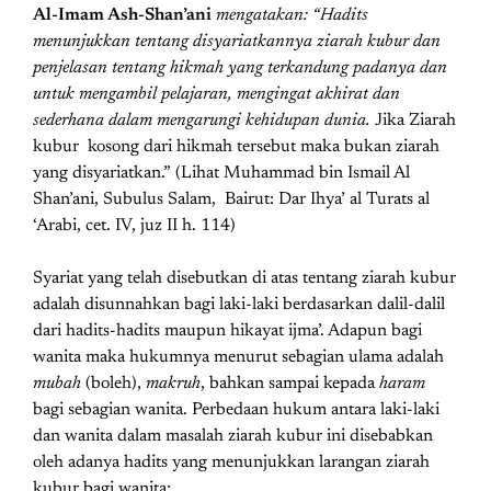
Al-Imam Ash-Shan’ani
mengatakan
: “Hadits
menunjukkan tentang disyariatkannya ziarah kubur dan
penjelasan tentang hikmah yang terkandung padanya dan
untuk mengambil pelajaran, mengingat akhirat dan
sederhana dalam mengarungi kehidupan dunia.
Jika Ziarah
kubur kosong dari hikmah tersebut maka bukan ziarah
yang disyariatkan.” (Lihat Muhammad bin Ismail Al
Shan’ani, Subulus Salam, Bairut: Dar Ihya’ al Turats al
‘Arabi, cet. IV, juz II h. 114)
Syariat yang telah disebutkan di atas tentang ziarah kubur
adalah disunnahkan bagi laki-laki berdasarkan dalil-dalil
dari hadits-hadits maupun hikayat ijma’. Adapun bagi
wanita maka hukumnya menurut sebagian ulama adalah
mubah
(boleh),
makruh
, bahkan sampai kepada
haram
bagi sebagian wanita. Perbedaan hukum antara laki-laki
dan wanita dalam masalah ziarah kubur ini disebabkan
oleh adanya hadits yang menunjukkan larangan ziarah
kubur bagi wanita: