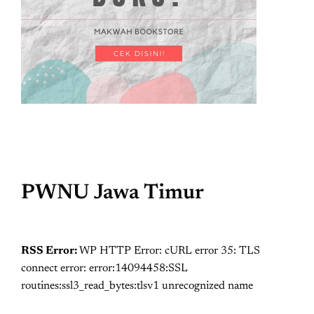
PWNU Jawa Timur
RSS Error:
WP HTTP Error: cURL error 35: TLS
connect error: error:14094458:SSL
routines:ssl3_read_bytes:tlsv1 unrecognized name