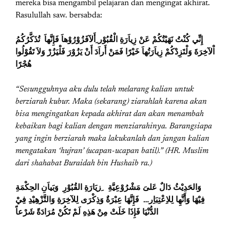
mereka bisa mengambil pelajaran dan mengingat akhirat.
Rasulullah saw. bersabda:
إِنِّي كُنْتُ نَهَيْتُكُمْ عَنْ زِياَرَةِ الْقُبُوْر ِأَلآفَزُوْرُوْهاَ فَإِنَّهاَ تُذَكَّرُكُمُ
اْلآخِرَةَ
وَلْتَزِدْكُمْ زِياَرَتُهاَ خَيْرًا
فَمَنْ أَراَدَ أَنْ يَزُوْرَ فَلْيَزُرْ وَلاَ تَقُوْلُوا
هُجْرًا
“Sesungguhnya aku dulu telah melarang kalian untuk
berziarah kubur. Maka (sekarang) ziarahlah karena akan
bisa mengingatkan kepada akhirat dan akan menambah
kebaikan bagi kalian dengan menziarahinya. Barangsiapa
yang ingin berziarah maka lakukanlah dan jangan kalian
mengatakan ‘hujran’ (ucapan-ucapan batil).” (
HR. Muslim
dari shahabat Buraidah bin Hushaib ra
.)
وَالحَدِيْثُ دَالٌ عَلىَ مَشْرُوْعِيَّةِ ِزيَارَةِ القُبُوْرِ وَبَياَنِ الحِكْمَةِ
فِيْهَا وَأَنَّهِا لِلاِعْتِبَاِر… فَإِنَّهَا عِبْرَةٌ وَذِكْرَى لِلآخِرَةِ وَالتَّزْهِيْدِ فِيْ
الدُّنْيَا فَإِذَا خَلَتْ مِنْ هَذِهِ لَمْ تَكُنْ مُرَادَةً شَرْعاً