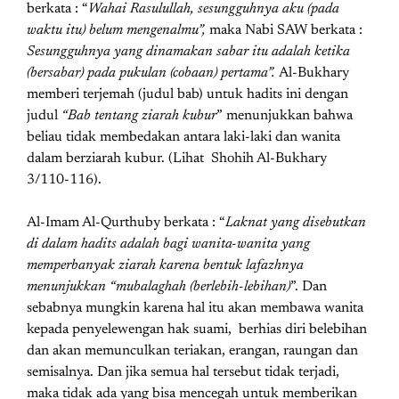
berkata : “
Wahai Rasulullah, sesungguhnya aku (pada
waktu itu) belum mengenalmu”,
maka Nabi SAW berkata :
Sesungguhnya yang dinamakan sabar itu adalah ketika
(bersabar) pada pukulan (cobaan) pertama”.
Al-Bukhary
memberi terjemah (judul bab) untuk hadits ini dengan
judul
“Bab tentang ziarah kubur
” menunjukkan bahwa
beliau tidak membedakan antara laki-laki dan wanita
dalam berziarah kubur. (Lihat Shohih Al-Bukhary
3/110-116).
Al-Imam Al-Qurthuby berkata : “
Laknat yang disebutkan
di dalam hadits adalah bagi wanita-wanita yang
memperbanyak ziarah karena bentuk lafazhnya
menunjukkan “mubalaghah (berlebih-lebihan)
”. Dan
sebabnya mungkin karena hal itu akan membawa wanita
kepada penyelewengan hak suami, berhias diri belebihan
dan akan memunculkan teriakan, erangan, raungan dan
semisalnya. Dan jika semua hal tersebut tidak terjadi,
maka tidak ada yang bisa mencegah untuk memberikan