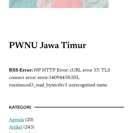
PWNU Jawa Timur
RSS Error:
WP HTTP Error: cURL error 35: TLS
connect error: error:14094458:SSL
routines:ssl3_read_bytes:tlsv1 unrecognized name
KATEGORI
Agenda
(20)
Artikel
(243)