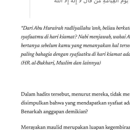
لْقِيَامَةِ مَنْ قَالَ لَا إِلَهَ إِلَّا اللَّهُ
“Dari Abu Hurairah radliyallahu ‘anh, beliau berk
syafaatmu di hari kiamat? Nabi menjawab, wahai 
bertanya sebelum kamu yang menanyakan hal terse
paling bahagia dengan syafaatku di hari kiamat adal
(HR. al-Bukhari, Muslim dan lainnya)
Dalam hadits tersebut, menurut mereka, tidak m
disimpulkan bahwa yang mendapatkan syafaat ada
Benarkah anggapan demikian?
Merayakan maulid merupakan luapan kegembiraan atas terlahirn