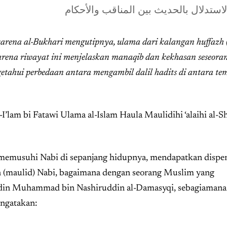
لاستدلال بالحديث بين المناقب والأحكام
karena al-Bukhari mengutipnya, ulama dari kalangan huffazh 
karena riwayat ini menjelaskan manaqib dan kekhasan seseora
etahui perbedaan antara mengambil dalil hadits di antara te
’lam bi Fatawi Ulama al-Islam Haula Maulidihi ‘alaihi al-S
memusuhi Nabi di sepanjang hidupnya, mendapatkan dispen
 (maulid) Nabi, bagaimana dengan seorang Muslim yang
ddin Muhammad bin Nashiruddin al-Damasyqi, sebagiamana
ngatakan: