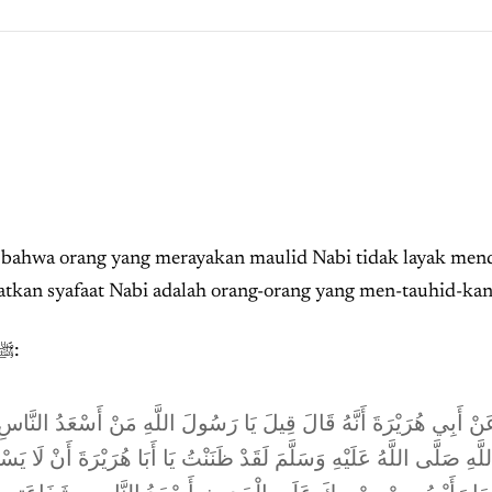
n bahwa orang yang merayakan maulid Nabi tidak layak me
kan syafaat Nabi adalah orang-orang yang men-tauhid-kan
Pendapat mereka berlandaskan pada hadits Nabi ﷺ:
نْ أَبِي هُرَيْرَةَ أَنَّهُ قَالَ قِيلَ يَا رَسُولَ اللَّهِ مَنْ أَسْعَدُ النَّاس
لَّهِ صَلَّى اللَّهُ عَلَيْهِ وَسَلَّمَ لَقَدْ ظَنَنْتُ يَا أَبَا هُرَيْرَةَ أَنْ لَا ي