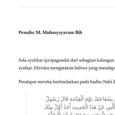
Penulis: M. Mubasysyarum Bih
Ada syubhat (propaganda) dari sebagian kalanga
syafaat. Mereka mengatakan bahwa yang mendapat
ِ بِشَفَاعَتِكَ يَوْمَ الْقِيَامَةِ قَالَ رَسُولُ
َسْأَلُنِي عَنْ هَذَا الْحَدِيثِ أَحَدٌ أَوَّلُ مِنْكَ