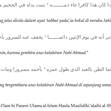
ذا كان هذا كافرا جاء ذمــــــــه * بتبت يداه في الجحيم م
jelas dicela dalam ayat ‘tabbat yada’, ia kekal di neraka Jah
تى أنه في يوم الإثنين دائمـــــــا * يخفف عنه للسرور بأ
enin, karena gembira atas kelahiran Nabi Ahmad.”
ما الظن بالعبد الذي طول عمره * بأحمد مسرورا ومات مو
g bergembiara atas kelahiran Nabi Ahmad di sepanjang umu
’lam bi Fatawi Ulama al-Islam Haula Maulidihi ‘alaihi al-S