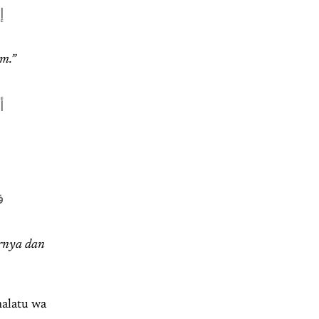
إ
im.”
أ
ف
rnya dan
halatu wa