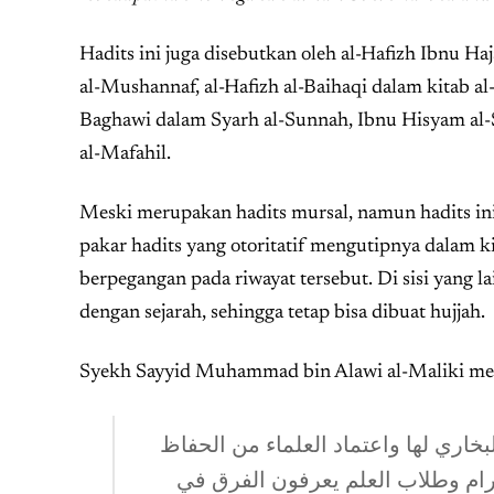
Hadits ini juga disebutkan oleh al-Hafizh Ibnu Ha
al-Mushannaf, al-Hafizh al-Baihaqi dalam kitab al-
Baghawi dalam Syarh al-Sunnah, Ibnu Hisyam al-S
al-Mafahil.
Meski merupakan hadits mursal, namun hadits ini 
pakar hadits yang otoritatif mengutipnya dalam ki
berpegangan pada riwayat tersebut. Di sisi yang l
dengan sejarah, sehingga tetap bisa dibuat hujjah.
Syekh Sayyid Muhammad bin Alawi al-Maliki me
لبخاري لها واعتماد العلماء من الحفاظ
رام وطلاب العلم يعرفون الفرق في