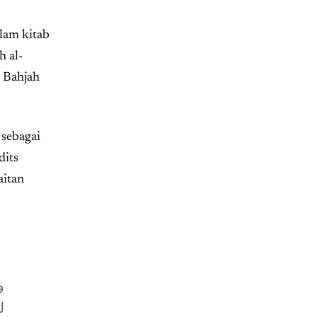
alam kitab
h al-
m Bahjah
 sebagai
dits
aitan
و
ل