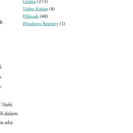
Utama
(273)
Video Kajian
(4)
Wilayah
(48)
ab
Windows Registry
(1)
قَ
مَ
سُ
 Nabi.
Di dalam
ya aku