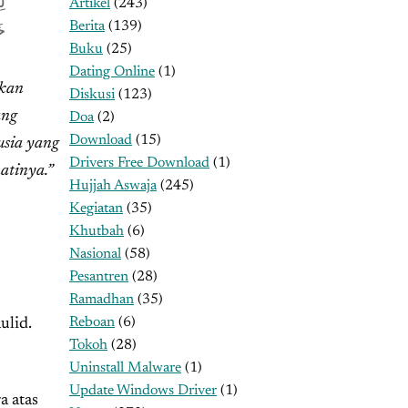
لِ
Artikel
(243)
Berita
(139)
خَ
Buku
(25)
Dating Online
(1)
tkan
Diskusi
(123)
ang
Doa
(2)
Download
(15)
usia yang
Drivers Free Download
(1)
atinya.”
Hujjah Aswaja
(245)
Kegiatan
(35)
Khutbah
(6)
Nasional
(58)
Pesantren
(28)
Ramadhan
(35)
Reboan
(6)
ulid.
Tokoh
(28)
Uninstall Malware
(1)
Update Windows Driver
(1)