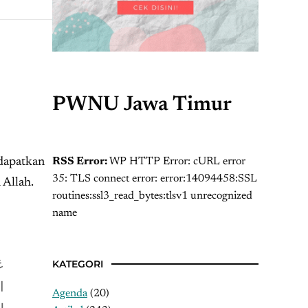
PWNU Jawa Timur
RSS Error:
WP HTTP Error: cURL error
ndapatkan
35: TLS connect error: error:14094458:SSL
 Allah.
routines:ssl3_read_bytes:tlsv1 unrecognized
name
KATEGORI
عَ
ال
Agenda
(20)