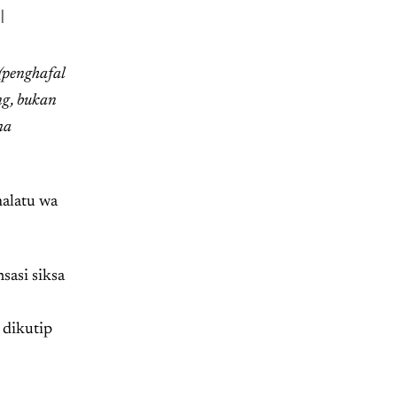
ا
(penghafal
ng, bukan
ma
halatu wa
sasi siksa
 dikutip