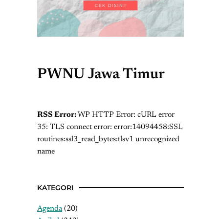
PWNU Jawa Timur
RSS Error:
WP HTTP Error: cURL error
35: TLS connect error: error:14094458:SSL
routines:ssl3_read_bytes:tlsv1 unrecognized
name
KATEGORI
Agenda
(20)