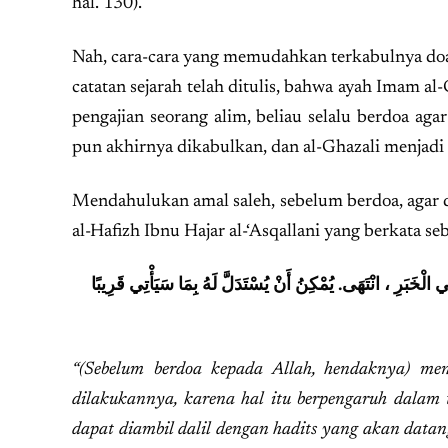
hal. 130).
Nah, cara-cara yang memudahkan terkabulnya doa
catatan sejarah telah ditulis, bahwa ayah Imam a
pengajian seorang alim, beliau selalu berdoa aga
pun akhirnya dikabulkan, dan al-Ghazali menjad
Mendahulukan amal saleh, sebelum berdoa, agar d
al-Hafizh Ibnu Hajar al-‘Asqallani yang berkata se
 الْخَبَرِ ، انْتَهَى. يُمْكِنُ أَنْ يُسْتَدَلَّ لَهُ بِمَا سَيَأْتِي قَرِيبًا
“(Sebelum berdoa kepada Allah, hendaknya) m
dilakukannya, karena hal itu berpengaruh dalam 
dapat diambil dalil dengan hadits yang akan datang