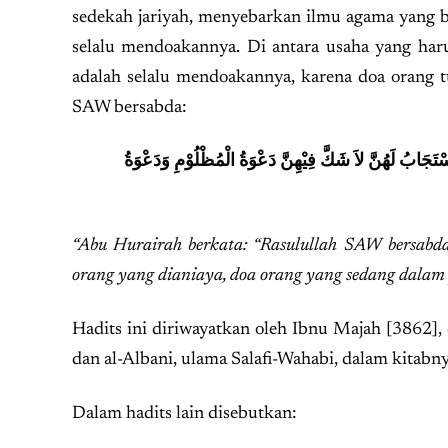
sedekah jariyah, menyebarkan ilmu agama yang 
selalu mendoakannya. Di antara usaha yang haru
adalah selalu mendoakannya, karena doa orang t
SAW bersabda:
جَابُ لَهُنَّ لاَ شَكَّ فِيْهِنَّ دَعْوَةُ الْمُظْلُوْمِ وَدَعْوَةُ
“Abu Hurairah berkata: “Rasulullah SAW bersabda
orang yang dianiaya, doa orang yang sedang dalam
Hadits ini diriwayatkan oleh Ibnu Majah [3862], 
dan al-Albani, ulama Salafi-Wahabi, dalam kitabn
Dalam hadits lain disebutkan: