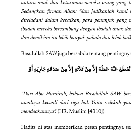
antara anak dan keturunan mereka orang yang t
Sedangkan firman Allah: “dan jadikanlah kami 
diteladani dalam kebaikan, para penunjuk yang 
ibadah mereka bersambung dengan ibadah anak dan 
dan demikian itu lebih banyak pahala dan lebih bai
Rasulullah SAW juga bersabda tentang pentingnya
َ عَنْهُ عَمَلُهُ إِلاَّ مِنْ ثَلاَثَةٍ إِلاَّ مِنْ صَدَقَةٍ جَارِيَةٍ أَوْ
“Dari Abu Hurairah, bahwa Rasulullah SAW bers
amalnya kecuali dari tiga hal. Yaitu sedekah ya
mendoakannya”.
(HR. Muslim [4310]).
Hadits di atas memberikan pesan pentingnya se