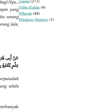
Utama
(273)
 bagi-Nya…
Video Kajian
(4)
impin yang
Wilayah
(48)
eka senang
Windows Registry
(1)
rang lain,
عَنْ أَبِى هُرَيْ
عِلْمٍ يُنْتَفَع
erputuslah
ang selalu
mperbanyak