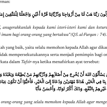
irman:
 anugerahkanlah kepada kami isteri-isteri kami dan ketu
i imam bagi orang-orang yang bertakwa” (QS. al-Furqan : 74).
llah yang baik, yaitu selalu memohon kepada Allah agar dika
 tidak mempersekutukannya serta menjadi pemimpin bagi o
erkata dalam
Tafsir
-nya ketika menafsirkan ayat tersebut:
يْنَ يَسْأَلُوْنَ اللهَ أَنْ يُخْرِجَ مِنْ أَصْلاَبِهِمْ وَذُرِّيَّاتِهِمْ مَنْ يُطِيْعُهُ وَيَعْبُدُه
ى بِنَا فِي الْخَيْرِ. هُدَاةً مُهْتَدِيْنَ وَدُعَاةً إِلىَ الْخَيْرِ، فَأَحَبُّوْا أَنْ تَكُوْنَ عِبَادَت
p orang-orang yang selalu memohon kepada Allah agar menge