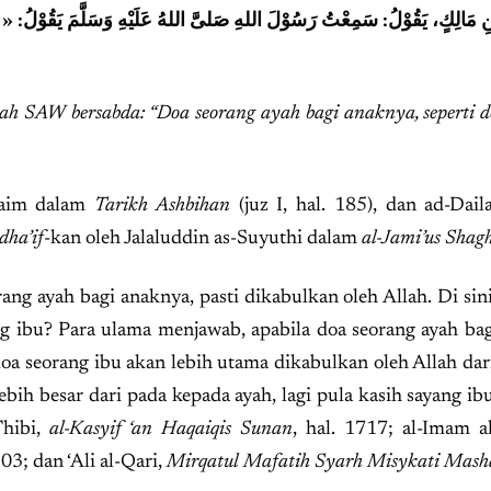
 مَالِكٍ، يَقُوْلُ: سَمِعْتُ رَسُوْلَ اللهِ صَلىَّ اللهُ عَلَيْهِ وَسَلَّمَ يَقُوْلُ: « دُعَا
ah SAW bersabda: “Doa seorang ayah bagi anaknya, seperti d
u’aim dalam
Tarikh Ashbihan
(juz I, hal. 185), dan ad-Dai
dha’if
-kan oleh Jalaluddin as-Suyuthi dalam
al-Jami’
us
Shagh
ang ayah bagi anaknya, pasti dikabulkan oleh Allah. Di si
g ibu? Para ulama menjawab, apabila doa seorang ayah ba
doa seorang ibu akan lebih utama dikabulkan oleh Allah dar
ebih besar dari pada kepada ayah, lagi pula kasih sayang ib
Thibi,
al-Kasyif ‘an Haqaiqis Sunan
, hal. 1717; al-Imam 
 303; dan ‘Ali al-Qari,
Mirqatul Mafatih Syarh Misykati Mash