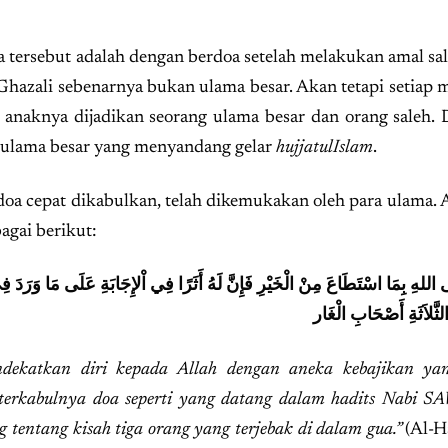
 tersebut adalah dengan berdoa setelah melakukan amal sa
l-Ghazali sebenarnya bukan ulama besar. Akan tetapi setiap 
r anaknya dijadikan seorang ulama besar dan orang saleh. 
i ulama besar yang menyandang gelar
hujjatul
Islam
.
oa cepat dikabulkan, telah dikemukakan oleh para ulama. A
bagai berikut:
ى اللهِ بِمَا اسْتَطَاعَ مِنْ الْخَيْرِ فَإِنَّ لَهُ أَثَرًا فِي اْلإِجَابَةِ عَلَى مَا وَرَدَ فِي
endekatkan diri kepada Allah dengan aneka kebajikan y
terkabulnya doa seperti yang datang dalam hadits Nabi SA
 tentang kisah tiga orang yang terjebak di dalam gua.”
(Al-H