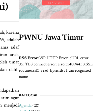
i)
ah, karena
PWNU Jawa Timur
AW, adalah
lama salaf
iran anak
RSS Error:
WP HTTP Error: cURL error
 oleh umat
35: TLS connect error: error:14094458:SSL
an dalil-
routines:ssl3_read_bytes:tlsv1 unrecognized
name
ndapatkan
KATEGORI
Karim agar
n menjadi
Agenda
(20)