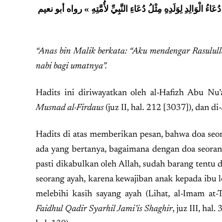
ءُ الْوَالِدِ لِوَلَدِهِ مِثْلُ دُعَاءِ النَّبِيِّ لأُمَّتِهِ » رواه أبو نعيم
“Anas bin Malik berkata: “Aku mendengar Rasulull
nabi bagi umatnya”
.
Hadits ini diriwayatkan oleh al-Hafizh Abu N
Musnad al-Firdaus
(juz II, hal. 212 [3037]), dan di-
Hadits di atas memberikan pesan, bahwa doa seor
ada yang bertanya, bagaimana dengan doa seoran
pasti dikabulkan oleh Allah, sudah barang tentu 
seorang ayah, karena kewajiban anak kepada ibu l
melebihi kasih sayang ayah (Lihat, al-Imam at-
Faidhul Qadir Syarhil Jami’is Shaghir
, juz III, hal.