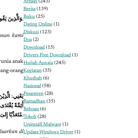
Artikel
(243)
Berita
(139)
Buku
(25)
وَالَّذِينَ يَقُولُونَ رَبَّنَا هَبْ لَنَا مِنْ أَزْوَاجِنَا وَذُرِّيَّاتِنَا قُرَّةَ أَعْيُنٍ وَاجْعَلْنَا لِلْمُتَّقِينَ إِمَامًا (٧٤). سورة الفرقان.
Dating Online
(1)
Diskusi
(123)
runan kami
Doa
(2)
Download
(15)
Drivers Free Download
(1)
runia anak
Hujjah Aswaja
(245)
Kegiatan
(35)
rang-orang
Khutbah
(6)
Nasional
(58)
Pesantren
(28)
يَعْنِي: الَّذِ ):
Ramadhan
(35)
أَئِمَّةً يُقْتَدَ
Reboan
(6)
مُتَعَدِّيًا إِلىَ غَيْرِهِمْ بِالنَّفْعِ، وَذَلكَ أَكْثَرُ ثَوَابًا، وَأَحْسَنُ مَآَبًا.
Tokoh
(28)
Uninstall Malware
(1)
luarkan di
Update Windows Driver
(1)