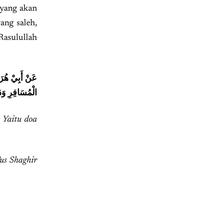
 yang akan
ang saleh,
Rasulullah
عَنْ أَبِيْ هُرَ
الْمُسَافِرِ وَد
 Yaitu doa
’us Shaghir