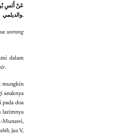
عَنْ أَنَسِ بْنِ
والديلمي.
oa seorang
lami dalam
ir
.
ni mungkin
gi anaknya
i pada doa
u lazimnya
al-Munawi,
abih
, juz V,