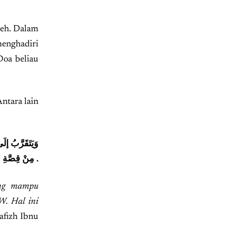
leh. Dalam
menghadiri
Doa beliau
ntara lain
وَيَتَقَرَّبُ إلَ
مِنْ قِصَّةِ الثَّلاَثَةِ أَصْحَابِ الْغَار .
ang mampu
W. Hal ini
afizh Ibnu