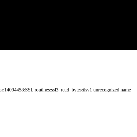
r:14094458:SSL routines:ssl3_read_bytes:tlsv1 unrecognized name