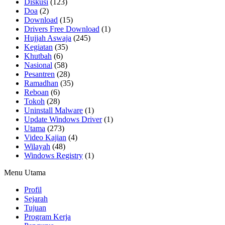
Diskusi
(123)
Doa
(2)
Download
(15)
Drivers Free Download
(1)
Hujjah Aswaja
(245)
Kegiatan
(35)
Khutbah
(6)
Nasional
(58)
Pesantren
(28)
Ramadhan
(35)
Reboan
(6)
Tokoh
(28)
Uninstall Malware
(1)
Update Windows Driver
(1)
Utama
(273)
Video Kajian
(4)
Wilayah
(48)
Windows Registry
(1)
Menu Utama
Profil
Sejarah
Tujuan
Program Kerja