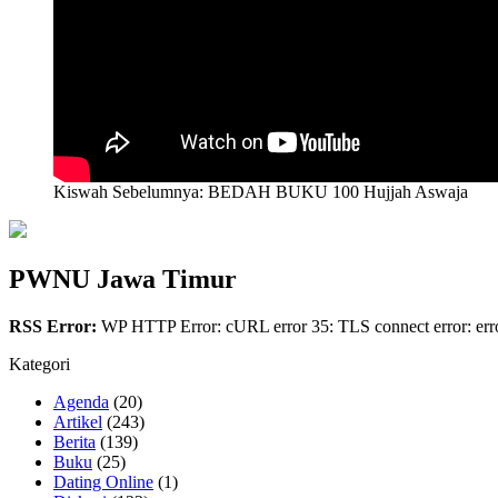
Kiswah Sebelumnya: BEDAH BUKU 100 Hujjah Aswaja
PWNU Jawa Timur
RSS Error:
WP HTTP Error: cURL error 35: TLS connect error: erro
Kategori
Agenda
(20)
Artikel
(243)
Berita
(139)
Buku
(25)
Dating Online
(1)