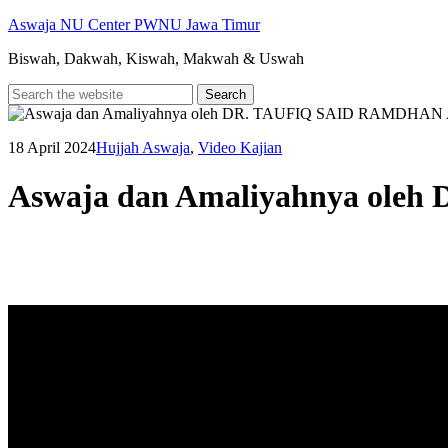
Skip
Aswaja NU Center PWNU Jawa Timur
to
Biswah, Dakwah, Kiswah, Makwah & Uswah
content
18 April 2024
Hujjah Aswaja
,
Video Kajian
Aswaja dan Amaliyahnya ol