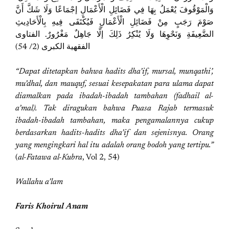
وَالْمَوْقُوفَ يُعْمَلُ بِهَا فِي فَضَائِلِ الْأَعْمَالِ إجْمَاعًا وَلَا شَكَّ أَنَّ
صَوْمَ رَجَبٍ مِنْ فَضَائِلِ الْأَعْمَالِ فَيُكْتَفَى فِيهِ بِالْأَحَادِيثِ
الضَّعِيفَةِ وَنَحْوِهَا وَلَا يُنْكِرُ ذَلِكَ إلَّا جَاهِلٌ مَغْرُورٌ. الفتاوى
الفقهية الكبرى (2/ 54)
“Dapat ditetapkan bahwa hadits dha’if, mursal, munqathi’,
mu’dhal, dan mauquf, sesuai kesepakatan para ulama dapat
diamalkan pada ibadah-ibadah tambahan (fadhail al-
a’mal). Tak diragukan bahwa Puasa Rajab termasuk
ibadah-ibadah tambahan, maka pengamalannya cukup
berdasarkan hadits-hadits dha’if dan sejenisnya. Orang
yang mengingkari hal itu adalah orang bodoh yang tertipu.”
(
al-Fatawa al-Kubra
, Vol 2, 54)
Wallahu a’lam
Faris Khoirul Anam