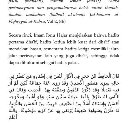
palsu (maudhu’), namun lemah (dha’if). Maka
periawayatan dan pengamalannya boleh untuk ibadah-
ibadah tambahan (fadhail al-a’mal).
(
al-Fatawa al-
Fiqhiyyah al-Kubra
, Vol 2, 86)
Secara rinci, Imam Ibnu Hajar menjelaskan bahwa hadits
pertama dha’if, hadits kedua lebih kuat dari dha’if atau
mendekati hasan, sementara hadits ketiga memiliki jalur-
jalur periwayatan lain yang juga dha’if, sehingga tidak
dapat dihukumi sebagai hadits palsu.
قَالَ الْحَافِظُ ابْنُ حَجَرٍ فِي الْأَوَّلِ لَيْسَ فِي إسْنَادِهِ مَنْ يُنْظَرُ فِي
حَالِهِ سِوَى مَنْصُورٍ الْأَسَدِيِّ وَقَدْ رَوَى عَنْهُ جَمَاعَةٌ لَكِنْ لَمْ أَرَ
فِيهِ تَعْدِيلًا وَقَدْ ذَكَرَهُ الذَّهَبِيُّ وَضَعَّفَهُ بِهَذَا الْحَدِيثِ وَقَالَ فِي
الثَّانِي لَهُ طُرُقٌ بِلَفْظِ عِبَادَةُ سِتِّينَ سَنَةٍ وَهُوَ أَشْبَهُ وَمَخْرَجه
أَحْسَنُ وَإِسْنَادُهُ أَشَدُّ مِنْ الضَّعِيفِ قَرِيبٌ مِنْ الْحَسَنِ وَالثَّالِثُ
لَهُ طُرُقٌ وَشَوَاهِدُ ضَعِيفَةٌ يُرْتَقَى بِهَا عَنْ كَوْنِهِ مَوْضُوعًا، وَاَللَّهُ
أَعْلَمُ