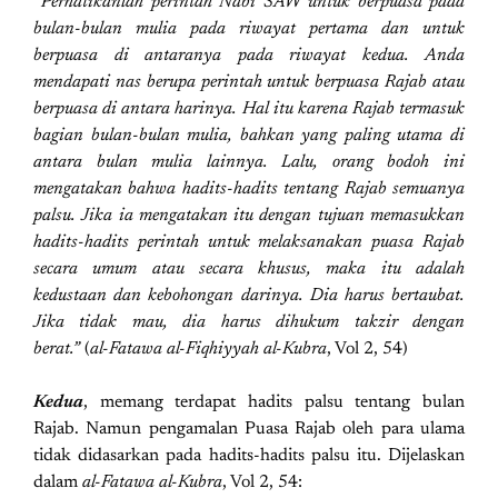
“Perhatikanlah perintah Nabi SAW untuk berpuasa pada
bulan-bulan mulia pada riwayat pertama dan untuk
berpuasa di antaranya pada riwayat kedua. Anda
mendapati nas berupa perintah untuk berpuasa Rajab atau
berpuasa di antara harinya. Hal itu karena Rajab termasuk
bagian bulan-bulan mulia, bahkan yang paling utama di
antara bulan mulia lainnya. Lalu, orang bodoh ini
mengatakan bahwa hadits-hadits tentang Rajab semuanya
palsu. Jika ia mengatakan itu dengan tujuan memasukkan
hadits-hadits perintah untuk melaksanakan puasa Rajab
secara umum atau secara khusus, maka itu adalah
kedustaan dan kebohongan darinya. Dia harus bertaubat.
Jika tidak mau, dia harus dihukum takzir dengan
berat.”
(
al-Fatawa al-Fiqhiyyah al-Kubra
, Vol 2, 54)
Kedua
, memang terdapat hadits palsu tentang bulan
Rajab. Namun pengamalan Puasa Rajab oleh para ulama
tidak didasarkan pada hadits-hadits palsu itu. Dijelaskan
dalam
al-Fatawa al-Kubra
, Vol 2, 54: