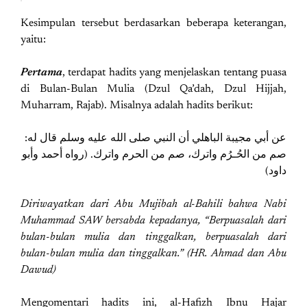
Kesimpulan tersebut berdasarkan beberapa keterangan,
yaitu:
Pertama
, terdapat hadits yang menjelaskan tentang puasa
di Bulan-Bulan Mulia (Dzul Qa’dah, Dzul Hijjah,
Muharram, Rajab). Misalnya adalah hadits berikut:
عن أبي مجيبة الباهلي أن النبي صلى الله عليه وسلم قال له:
صم من الحُـرُم واترك، صم من الحرم واترك. (رواه أحمد وأبو
داود)
Diriwayatkan dari Abu Mujibah al-Bahili bahwa Nabi
Muhammad SAW bersabda kepadanya, “Berpuasalah dari
bulan-bulan mulia dan tinggalkan, berpuasalah dari
bulan-bulan mulia dan tinggalkan.” (HR. Ahmad dan Abu
Dawud)
Mengomentari hadits ini, al-Hafizh Ibnu Hajar