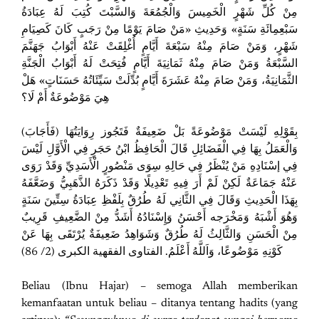
مِنْ كُلِّ شَهْرٍ الْخَمِيسَ وَالْجُمُعَةَ وَالسَّبْتَ كُتِبَ لَهُ عِبَادَةُ
سَبْعِمِائَةِ سَنَةٍ» وَحَدِيثِ «مَنْ صَامَ يَوْمًا مِنْ رَجَبٍ كَانَ كَصِيَامِ
شَهْرٍ، وَمَنْ صَامَ مِنْهُ سَبْعَةَ أَيَّامٍ أُغْلِقَتْ عَنْهُ أَبْوَابُ جَهَنَّمَ
السَّبْعَةُ وَمَنْ صَامَ مِنْهُ ثَمَانِيَةَ أَيَّامٍ فُتِحَتْ لَهُ أَبْوَابُ الْجَنَّةِ
الثَّمَانِيَةُ، وَمَنْ صَامَ مِنْهُ عَشَرَةَ أَيَّامٍ بُدِّلَتْ سَيِّئَاتُهُ حَسَنَاتٍ» هَلْ
هِيَ مَوْضُوعَةٌ أَمْ لَا؟
(فَأَجَابَ) بِقَوْلِهِ لَيْسَتْ مَوْضُوعَةً بَلْ ضَعِيفَةٌ فَتَجُوز رِوَايَتُهَا
وَالْعَمَلُ بِهَا فِي الْفَضَائِلِ قَالَ الْحَافِظُ ابْنُ حَجَرٍ فِي الْأَوَّلِ لَيْسَ
فِي إسْنَادِهِ مَنْ يُنْظَرُ فِي حَالِهِ سِوَى مَنْصُورٍ الْأَسَدِيِّ وَقَدْ رَوَى
عَنْهُ جَمَاعَةٌ لَكِنْ لَمْ أَرَ فِيهِ تَعْدِيلًا وَقَدْ ذَكَرَهُ الذَّهَبِيُّ وَضَعَّفَهُ
بِهَذَا الْحَدِيثِ وَقَالَ فِي الثَّانِي لَهُ طُرُقٌ بِلَفْظِ عِبَادَةُ سِتِّينَ سَنَةٍ
وَهُوَ أَشْبَهُ وَمَخْرَجه أَحْسَنُ وَإِسْنَادُهُ أَشَدُّ مِنْ الضَّعِيفِ قَرِيبٌ
مِنْ الْحَسَنِ وَالثَّالِثُ لَهُ طُرُقٌ وَشَوَاهِدُ ضَعِيفَةٌ يُرْتَقَى بِهَا عَنْ
كَوْنِهِ مَوْضُوعًا، وَاَللَّهُ أَعْلَمُ. الفتاوى الفقهية الكبرى (2/ 86)
Beliau (Ibnu Hajar) – semoga Allah memberikan
kemanfaatan untuk beliau – ditanya tentang hadits (yang