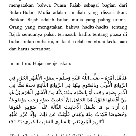
mengatakan bahwa Puasa Rajab sebagai bagian dari
Bulan-Bulan Mulia adalah amaliah yang disyariatkan.
Bahkan Rajab adalah bulan mulia yang paling utama.
Orang yang mengatakan bahwa hadits-hadits tentang
Rajab semuanya palsu, termasuk hadits tentang puasa di
bulan-bulan mulia ini, maka dia telah membuat kedustaan
dan harus bertaubat.
Imam Ibnu Hajar menjelaskan:
فَتَأَمَّلْ أَمْرَهُ – صَلَّى اللَّهُ عَلَيْهِ وَسَلَّمَ – بِصَوْمِ الْأَشْهُرِ الْحُرُمِ فِي
الرِّوَايَةِ الْأُولَى وَبِالصَّوْمِ مِنْهَا فِي الرِّوَايَةِ الثَّانِيَةِ تَجِدهُ نَصًّا فِي
الْأَمْرِ بِصَوْمِ رَجَب أَوْ بِالصَّوْمِ مِنْهُ؛ لِأَنَّهُ مِنْ الْأَشْهُرِ الْحُرُمِ بَلْ هُوَ
مِنْ أَفْضَلِهَا فَقَوْلُ هَذَا الْجَاهِلِ إنَّ أَحَادِيثَ صَوْمِ رَجَب مَوْضُوعَةٌ
إنْ أَرَادَ بِهِ مَا يَشْمَلُ الْأَحَادِيثَ الدَّالَّةَ عَلَى صَوْمِهِ عُمُومًا
وَخُصُوصًا فَكِذْبٌ مِنْهُ وَبُهْتَان فَلْيَتُبْ عَنْ ذَلِكَ، وَإِلَّا عُزِّرَ عَلَيْهِ
التَّعْزِيرَ الْبَلِيغَ نَعَمْ. (الفتاوى الفقهية الكبرى: 2/ 54)