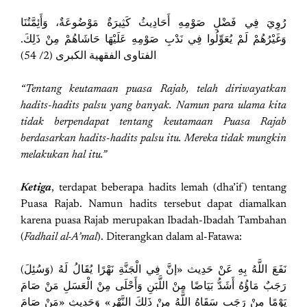
رُوِيَ فِي فَضْلِ صَوْمِهِ أَحَادِيثُ كَثِيرَةٌ مَوْضُوعَةٌ، وَأَئِمَّتُنَا
وَغَيْرُهُمْ لَمْ يُعَوِّلُوا فِي نَدْبِ صَوْمِهِ عَلَيْهَا حَاشَاهُمْ مِنْ ذَلِكَ.
الفتاوى الفقهية الكبرى (2/ 54)
“Tentang keutamaan puasa Rajab, telah diriwayatkan
hadits-hadits palsu yang banyak. Namun para ulama kita
tidak berpendapat tentang keutamaan Puasa Rajab
berdasarkan hadits-hadits palsu itu. Mereka tidak mungkin
melakukan hal itu.”
Ketiga
, terdapat beberapa hadits lemah (dha’if) tentang
Puasa Rajab. Namun hadits tersebut dapat diamalkan
karena puasa Rajab merupakan Ibadah-Ibadah Tambahan
(
Fadhail al-A’mal
). Diterangkan dalam al-Fatawa:
(وَسُئِلَ) نَفَعَ اللَّهُ بِهِ عَنْ حَدِيث «إنَّ فِي الْجَنَّةِ نَهْرًا يُقَالُ لَهُ
رَجَبٌ مَاؤُهُ أَشَدُّ بَيَاضًا مِنْ اللَّبَنِ وَأَحْلَى مِنْ الْعَسَلِ مَنْ صَامَ
يَوْمًا مِنْ رَجَبٍ سَقَاهُ اللَّهُ مِنْ ذَلِكَ النَّهْرِ» وَحَدِيثِ «مَنْ صَامَ