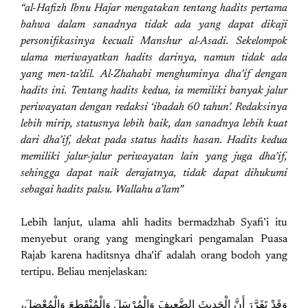
“al-Hafizh Ibnu Hajar mengatakan tentang hadits pertama
bahwa dalam sanadnya tidak ada yang dapat dikaji
personifikasinya kecuali Manshur al-Asadi. Sekelompok
ulama meriwayatkan hadits darinya, namun tidak ada
yang men-ta’dil. Al-Zhahabi menghuminya dha’if dengan
hadits ini. Tentang hadits kedua, ia memiliki banyak jalur
periwayatan dengan redaksi ‘ibadah 60 tahun’. Redaksinya
lebih mirip, statusnya lebih baik, dan sanadnya lebih kuat
dari dha’if, dekat pada status hadits hasan. Hadits kedua
memiliki jalur-jalur periwayatan lain yang juga dha’if,
sehingga dapat naik derajatnya, tidak dapat dihukumi
sebagai hadits palsu. Wallahu a’lam”
Lebih lanjut, ulama ahli hadits bermadzhab Syafi’i itu
menyebut orang yang mengingkari pengamalan Puasa
Rajab karena haditsnya dha’if adalah orang bodoh yang
tertipu. Beliau menjelaskan:
وَقَدْ تَقَرَّرَ أَنَّ الْحَدِيثَ الضَّعِيفَ وَالْمُرْسَلَ وَالْمُنْقَطِعَ وَالْمُعْضِلَ،