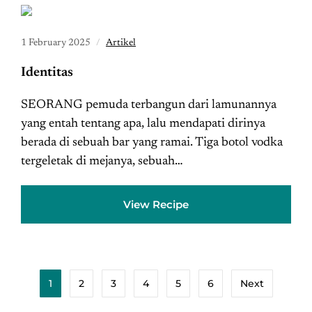
1 February 2025
Artikel
Identitas
SEORANG pemuda terbangun dari lamunannya
yang entah tentang apa, lalu mendapati dirinya
berada di sebuah bar yang ramai. Tiga botol vodka
tergeletak di mejanya, sebuah…
View Recipe
1
2
3
4
5
6
Next