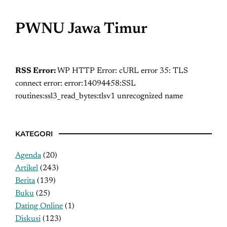
PWNU Jawa Timur
RSS Error:
WP HTTP Error: cURL error 35: TLS
connect error: error:14094458:SSL
routines:ssl3_read_bytes:tlsv1 unrecognized name
KATEGORI
Agenda
(20)
Artikel
(243)
Berita
(139)
Buku
(25)
Dating Online
(1)
Diskusi
(123)