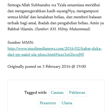
Semoga Allah Subhanahu wa Ta’ala senantiasa meridhai
dan menganugerahkan kasih sayangNya, mengampuni
semua khilaf dan kesalahan beliau, dan memberi balasan
terbaik bagi amal, ibadah dan pengabdian beliau. Amin ya
Rabbal-‘Alamin.
(Sumber: KH. Hilmy Muhammad).
Sumber MMN:
http://www.muslimedianews.com/2016/02/kabar-duka-
dari-pp-naiul-ula-ploso.html#ixzz3z6ZwrqWl
Originally posted on
3 February 2016 @ 19:00
Tagged with:
Catatan
Pahlawan
Pesantren
Ulama