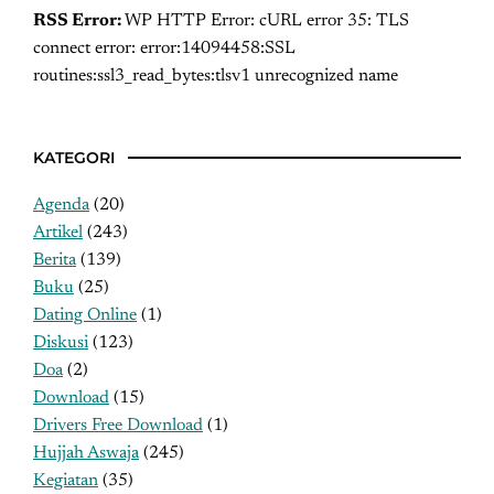
RSS Error:
WP HTTP Error: cURL error 35: TLS
connect error: error:14094458:SSL
routines:ssl3_read_bytes:tlsv1 unrecognized name
KATEGORI
Agenda
(20)
Artikel
(243)
Berita
(139)
Buku
(25)
Dating Online
(1)
Diskusi
(123)
Doa
(2)
Download
(15)
Drivers Free Download
(1)
Hujjah Aswaja
(245)
Kegiatan
(35)