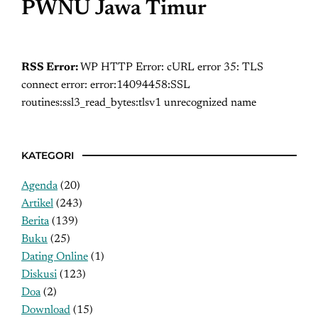
PWNU Jawa Timur
RSS Error:
WP HTTP Error: cURL error 35: TLS
connect error: error:14094458:SSL
routines:ssl3_read_bytes:tlsv1 unrecognized name
KATEGORI
Agenda
(20)
Artikel
(243)
Berita
(139)
Buku
(25)
Dating Online
(1)
Diskusi
(123)
Doa
(2)
Download
(15)