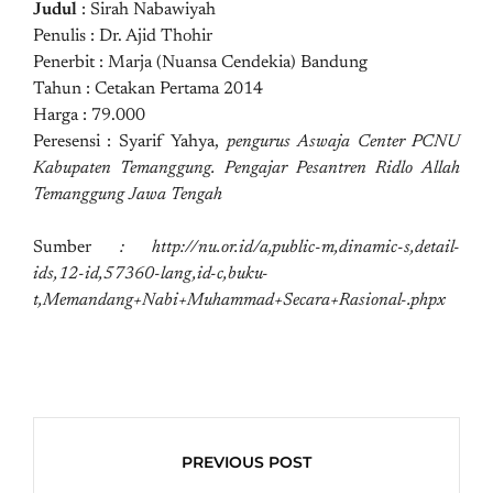
Judul
: Sirah Nabawiyah
Penulis : Dr. Ajid Thohir
Penerbit : Marja (Nuansa Cendekia) Bandung
Tahun : Cetakan Pertama 2014
Harga : 79.000
Peresensi : Syarif Yahya,
pengurus Aswaja Center PCNU
Kabupaten Temanggung. Pengajar Pesantren Ridlo Allah
Temanggung Jawa Tengah
Sumber
: http://nu.or.id/a,public-m,dinamic-s,detail-
ids,12-id,57360-lang,id-c,buku-
t,Memandang+Nabi+Muhammad+Secara+Rasional-.phpx
PREVIOUS POST