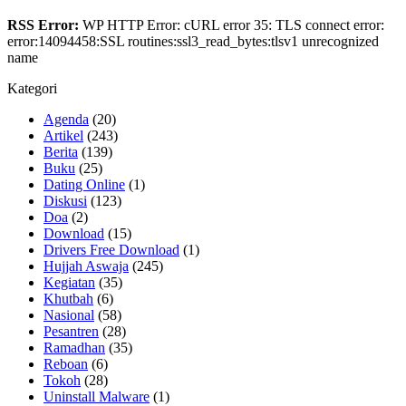
RSS Error:
WP HTTP Error: cURL error 35: TLS connect error:
error:14094458:SSL routines:ssl3_read_bytes:tlsv1 unrecognized
name
Kategori
Agenda
(20)
Artikel
(243)
Berita
(139)
Buku
(25)
Dating Online
(1)
Diskusi
(123)
Doa
(2)
Download
(15)
Drivers Free Download
(1)
Hujjah Aswaja
(245)
Kegiatan
(35)
Khutbah
(6)
Nasional
(58)
Pesantren
(28)
Ramadhan
(35)
Reboan
(6)
Tokoh
(28)
Uninstall Malware
(1)