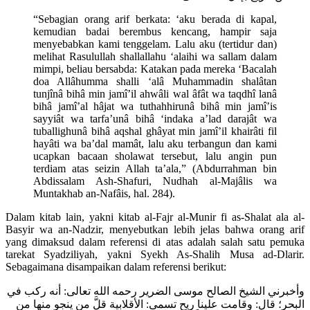
“Sebagian orang arif berkata: ‘aku berada di kapal,
kemudian badai berembus kencang, hampir saja
menyebabkan kami tenggelam. Lalu aku (tertidur dan)
melihat Rasulullah shallallahu ‘alaihi wa sallam dalam
mimpi, beliau bersabda: Katakan pada mereka ‘Bacalah
doa Allâhumma shalli ‘alâ Muhammadin shalâtan
tunjînâ bihâ min jamî’il ahwâli wal âfât wa taqdhî lanâ
bihâ jamî’al hâjat wa tuthahhirunâ bihâ min jamî’is
sayyiât wa tarfa’unâ bihâ ‘indaka a’lad darajât wa
tuballighunâ bihâ aqshal ghâyat min jamî’il khairâti fil
hayâti wa ba’dal mamât, lalu aku terbangun dan kami
ucapkan bacaan sholawat tersebut, lalu angin pun
terdiam atas seizin Allah ta’ala,” (Abdurrahman bin
Abdissalam Ash-Shafuri, Nudhah al-Majâlis wa
Muntakhab an-Nafâis, hal. 284).
Dalam kitab lain, yakni kitab al-Fajr al-Munir fi as-Shalat ala al-
Basyir wa an-Nadzir, menyebutkan lebih jelas bahwa orang arif
yang dimaksud dalam referensi di atas adalah salah satu pemuka
tarekat Syadziliyah, yakni Syekh As-Shalih Musa ad-Dlarir.
Sebagaimana disampaikan dalam referensi berikut:
وأخبرني الشيخ الصالح موسى الضرير رحمه الله تعالى: أنه ركب في
البحر؛ قال: وقامت علينا ريح تسمى: الأقلابية قلَّ من ينجو منها من