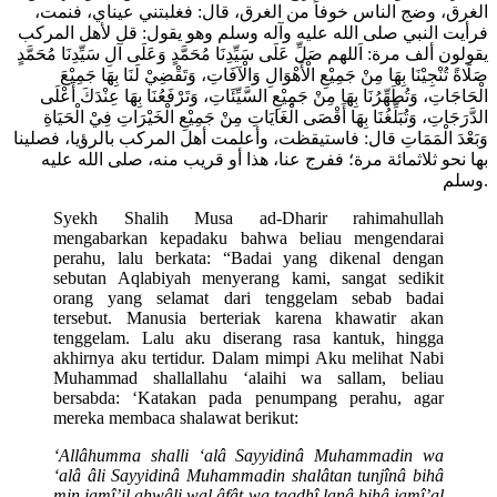
الغرق، وضج الناس خوفاً من الغرق، قال: فغلبتني عيناي، فنمت،
فرأيت النبي صلى الله عليه وآله وسلم وهو يقول: قل لأهل المركب
يقولون ألف مرة: اَللهم صَلِّ عَلَى سَيِّدِنَا مُحَمَّدٍ وَعَلَى آلِ سَيِّدِنَا مُحَمَّدٍ
صَلَاةً تُنْجِيْنَا بِهَا مِنْ جَمِيْعِ الْأَهْوَالِ وَالْآفَاتِ، وَتَقْضِيْ لَنَا بِهَا جَمِيْعَ
الْحَاجَاتِ، وَتُطَهِّرُنَا بِهَا مِنْ جَمِيْعِ السَّيِّئَاتِ، وَتَرْفَعُنَا بِهَا عِنْدَكَ أَعْلَى
الدَّرَجَاتِ، وَتُبَلِّغُنَا بِهَا أَقْصَى الْغَايَاتِ مِنْ جَمِيْعِ الْخَيْرَاتِ فِيْ الْحَيَاةِ
وَبَعْدَ الْمَمَاتِ قال: فاستيقظت، وأعلمت أهل المركب بالرؤيا، فصلينا
بها نحو ثلاثمائة مرة؛ ففرج عنا، هذا أو قريب منه، صلى الله عليه
وسلم.
Syekh Shalih Musa ad-Dharir rahimahullah
mengabarkan kepadaku bahwa beliau mengendarai
perahu, lalu berkata: “Badai yang dikenal dengan
sebutan Aqlabiyah menyerang kami, sangat sedikit
orang yang selamat dari tenggelam sebab badai
tersebut. Manusia berteriak karena khawatir akan
tenggelam. Lalu aku diserang rasa kantuk, hingga
akhirnya aku tertidur. Dalam mimpi Aku melihat Nabi
Muhammad shallallahu ‘alaihi wa sallam, beliau
bersabda: ‘Katakan pada penumpang perahu, agar
mereka membaca shalawat berikut:
‘Allâhumma shalli ‘alâ Sayyidinâ Muhammadin wa
‘alâ âli Sayyidinâ Muhammadin shalâtan tunjînâ bihâ
min jamî’il ahwâli wal âfât wa taqdhî lanâ bihâ jamî’al