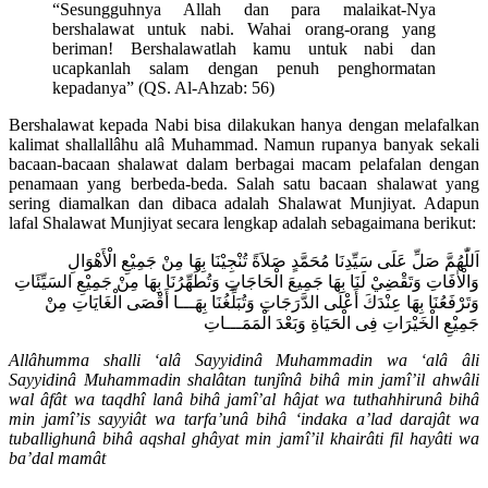
“Sesungguhnya Allah dan para malaikat-Nya
bershalawat untuk nabi. Wahai orang-orang yang
beriman! Bershalawatlah kamu untuk nabi dan
ucapkanlah salam dengan penuh penghormatan
kepadanya” (QS. Al-Ahzab: 56)
Bershalawat kepada Nabi bisa dilakukan hanya dengan melafalkan
kalimat shallallâhu alâ Muhammad. Namun rupanya banyak sekali
bacaan-bacaan shalawat dalam berbagai macam pelafalan dengan
penamaan yang berbeda-beda. Salah satu bacaan shalawat yang
sering diamalkan dan dibaca adalah Shalawat Munjiyat. Adapun
lafal Shalawat Munjiyat secara lengkap adalah sebagaimana berikut:
اَللّٰهُمَّ صَلِّ عَلَى سَيِّدِنَا مُحَمَّدٍ صَلاَةً تُنْجِيْنَا بِهَا مِنْ جَمِيْعِ الْأَهْوَالِ
وَالْاٰفَاتِ وَتَقْضِيْ لَنَا بِهَا جَمِيعَ الْحَاجَاتِ وَتُطَهِّرُنَا بِهَا مِنْ جَمِيْعِ السَيِّئَاتِ
وَتَرْفَعُنَا بِهَا عِنْدَكَ أَعْلَى الدَّرَجَاتِ وَتُبَلِّغُنَا بِهَـــا أَقْصَى الْغَايَاتِ مِنْ
جَمِيْعِ الْخَيْرَاتِ فِى الْحَيَاةِ وَبَعْدَ الْمَمَـــاتِ
Allâhumma shalli ‘alâ Sayyidinâ Muhammadin wa ‘alâ âli
Sayyidinâ Muhammadin shalâtan tunjînâ bihâ min jamî’il ahwâli
wal âfât wa taqdhî lanâ bihâ jamî’al hâjat wa tuthahhirunâ bihâ
min jamî’is sayyiât wa tarfa’unâ bihâ ‘indaka a’lad darajât wa
tuballighunâ bihâ aqshal ghâyat min jamî’il khairâti fil hayâti wa
ba’dal mamât