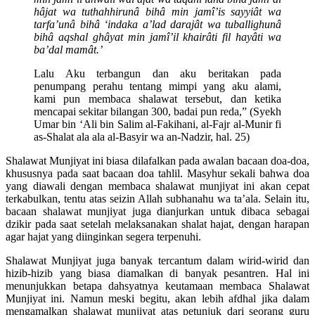
hâjat wa tuthahhirunâ bihâ min jamî’is sayyiât wa
tarfa’unâ bihâ ‘indaka a’lad darajât wa tuballighunâ
bihâ aqshal ghâyat min jamî’il khairâti fil hayâti wa
ba’dal mamât.’
Lalu Aku terbangun dan aku beritakan pada
penumpang perahu tentang mimpi yang aku alami,
kami pun membaca shalawat tersebut, dan ketika
mencapai sekitar bilangan 300, badai pun reda,” (Syekh
Umar bin ‘Ali bin Salim al-Fakihani, al-Fajr al-Munir fi
as-Shalat ala ala al-Basyir wa an-Nadzir, hal. 25)
Shalawat Munjiyat ini biasa dilafalkan pada awalan bacaan doa-doa,
khususnya pada saat bacaan doa tahlil. Masyhur sekali bahwa doa
yang diawali dengan membaca shalawat munjiyat ini akan cepat
terkabulkan, tentu atas seizin Allah subhanahu wa ta’ala. Selain itu,
bacaan shalawat munjiyat juga dianjurkan untuk dibaca sebagai
dzikir pada saat setelah melaksanakan shalat hajat, dengan harapan
agar hajat yang diinginkan segera terpenuhi.
Shalawat Munjiyat juga banyak tercantum dalam wirid-wirid dan
hizib-hizib yang biasa diamalkan di banyak pesantren. Hal ini
menunjukkan betapa dahsyatnya keutamaan membaca Shalawat
Munjiyat ini. Namun meski begitu, akan lebih afdhal jika dalam
mengamalkan shalawat munjiyat atas petunjuk dari seorang guru