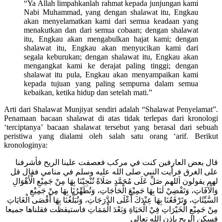
“Ya Allah limpahkanlah rahmat kepada junjungan kami
Nabi Muhammad, yang dengan shalawat itu, Engkau
akan menyelamatkan kami dari semua keadaan yang
menakutkan dan dari semua cobaan; dengan shalawat
itu, Engkau akan mengabulkan hajat kami; dengan
shalawat itu, Engkau akan menyucikan kami dari
segala keburukan; dengan shalawat itu, Engkau akan
mengangkat kami ke derajat paling tinggi; dengan
shalawat itu pula, Engkau akan menyampaikan kami
kepada tujuan yang paling sempurna dalam semua
kebaikan, ketika hidup dan setelah mati.”
Arti dari Shalawat Munjiyat sendiri adalah “Shalawat Penyelamat”.
Penamaan bacaan shalawat di atas tidak terlepas dari kronologi
‘terciptanya’ bacaan shalawat tersebut yang berasal dari sebuah
peristiwa yang dialami oleh salah satu orang ‘arif. Berikut
kronologinya:
قال بعض العارفين كنت في مركب فعصفت علينا الريح فأشرفنا
على الغرق فرأيت النبي صلى الله عليه وسلم في منامي فقال قل
لهم يقولون اَللهم صَلِّ عَلَى مُحَمَّدٍ صَلَاةً تُنْجِيْنَا بِهَا مِنْ جَمِيْعِ الْأَهْوَالِ
وَالْآفَاتِ، وَتَقْضِيْ لَنَا بِهَا جَمِيْعَ الْحَاجَاتِ، وَتُطَهِّرُنَا بِهَا مِنْ جَمِيْعِ
السَّيِّئَاتِ، وَتَرْفَعُنَا بِهَا عِنْدَكَ أَعْلَى الدَّرَجَاتِ، وَتُبَلِّغُنَا بِهَا أَقْصَى الْغَايَاتِ
مِنْ جَمِيْعِ الْخَيْرَاتِ فِيْ الْحَيَاةِ وَبَعْدَ الْمَمَاتِ فاستيقظت فقلناها جميعا
فسكن الريح بإذن الله تعالى