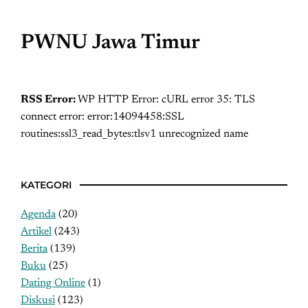
PWNU Jawa Timur
RSS Error:
WP HTTP Error: cURL error 35: TLS
connect error: error:14094458:SSL
routines:ssl3_read_bytes:tlsv1 unrecognized name
KATEGORI
Agenda
(20)
Artikel
(243)
Berita
(139)
Buku
(25)
Dating Online
(1)
Diskusi
(123)