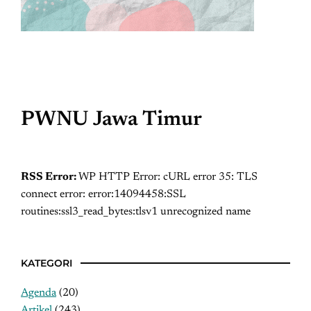
PWNU Jawa Timur
RSS Error:
WP HTTP Error: cURL error 35: TLS
connect error: error:14094458:SSL
routines:ssl3_read_bytes:tlsv1 unrecognized name
KATEGORI
Agenda
(20)
Artikel
(243)