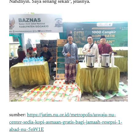
Nahdliyin. Saya senang sekali”, jelasnya.
sumber:
https://jatim.nu.or.id/metropolis/aswaja-nu-
center-sedia-kopi-asmaan-gratis-bagi-jamaah-resepsi-1-
abad-nu-5nW1E