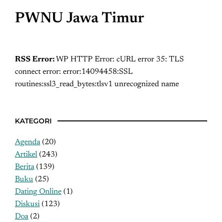
PWNU Jawa Timur
RSS Error:
WP HTTP Error: cURL error 35: TLS
connect error: error:14094458:SSL
routines:ssl3_read_bytes:tlsv1 unrecognized name
KATEGORI
Agenda
(20)
Artikel
(243)
Berita
(139)
Buku
(25)
Dating Online
(1)
Diskusi
(123)
Doa
(2)